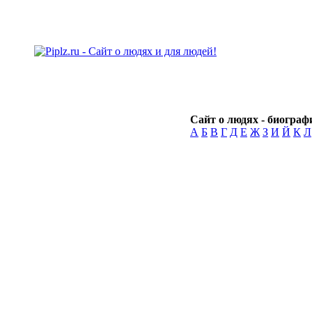
Сайт о людях - биографи
А
Б
В
Г
Д
Е
Ж
З
И
Й
К
Л