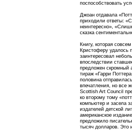
поспособствовать усп
Джоан отдавала «Потт
приходили ответы: «С
неинтересно», «Слишк
сказка сентиментальн
Книгу, которая совсе
Кристоферу удалось п
заинтересовал неболь
впоследствии ставшее
предложен скромный а
тираж «Гарри Поттера
половина отправилась
впечатления, но все 
Scottish Art Council 
ко второму тому «пот
компьютер и засела з
издателей детской ли
американское издание 
предложило писатель
тысяч долларов. Это 