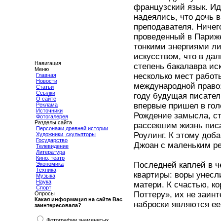
французский язык. Ид
надеялись, что дочь 
преподавателя. Ничего
проведенный в Париже
тонкими энергиями л
искусством, что в да
Навигация
степень бакалавра ис
Меню
несколько мест работ
Главная
Новости
международной правоз
Статьи
Ссылки
году будущая писател
О сайте
впервые пришел в гол
Реклама
Источники
Рождение замысла, ст
Фотогалерея
Разделы сайта
рассекшим жизнь писа
Персонажи древней истории
Роулинг. К этому доб
Художники, скульпторы
Государство
Джоан с маленьким ре
Телевидение
Литература
Кино, театр
Последней каплей в ч
Экономика
Техника
квартиры: воры унесл
Музыка
Наука
матери. К счастью, ко
Спорт
Поттеру», их не заинт
Опросы
Какая информация на сайте Вас
наброски являются ее
заинтересовала?
Фотографии знаменитых