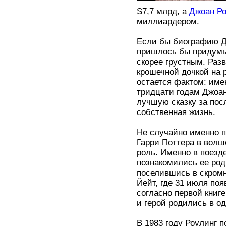
S7,7 млрд, а
Джоан Ро
миллиардером.
Если бы биографию Дж
пришлось бы придумыв
скорее грустным. Раз
крошечной дочкой на 
остается фактом: им
тридцати годам Джоан
лучшую сказку за посл
собственная жизнь.
Не случайно именно п
Гарри Поттера в вол
роль. Именно в поезд
познакомились ее род
поселившись в скром
Йейт, где 31 июля по
согласно первой книг
и герой родились в од
В 1983 году Роулинг п