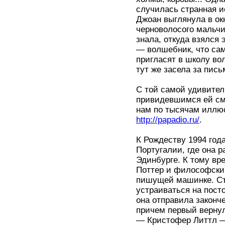
случилась странная и
Джоан выглянула в окн
черноволосого мальчи
знала, откуда взялся 
— волшебник, что сам 
пригласят в школу вол
тут же засела за пис
С той самой удивител
привидевшимся ей см
нам по тысячам иллюс
http://papadio.ru/
.
К Рождеству 1994 год
Португалии, где она р
Эдинбурге. К тому вр
Поттер и философский
пишущей машинке. Стр
устраиваться на пост
она отправила законч
причем первый вернул 
— Кристофер Литтл —