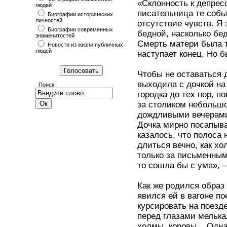
«Склонность к депрес
людей
писательница те собы
Биографии исторических
личностей
отсутствие чувств. Я
Биографии современных
бедной, насколько бе
знаменитостей
Смерть матери была т
Новости из жизни публичных
людей
наступает конец. Но 
Чтобы не оставаться 
выходила с дочкой на
Поиск
городка до тех пор, п
за столиком небольшо
дождливыми вечерами,
Дочка мирно посапыва
казалось, что полоса 
длиться вечно, как хо
только за письменным
то сошла бы с ума», 
Как же родился образ
явился ей в вагоне п
курсировать на поезд
перед глазами мелька
холмы, коровы... Одна