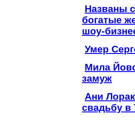
Названы 
богатые ж
шоу-бизне
Умер Серг
Мила Йов
замуж
Ани Лорак
свадьбу в