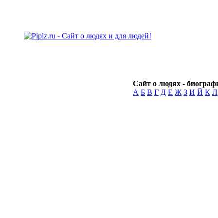
Сайт о людях - биографи
А
Б
В
Г
Д
Е
Ж
З
И
Й
К
Л