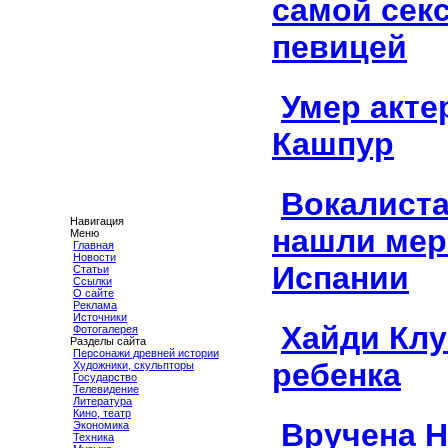
самой сек
певицей
Умер акте
Кашпур
Вокалиста
Навигация
нашли мер
Меню
Главная
Новости
Испании
Статьи
Ссылки
О сайте
Реклама
Источники
Хайди Кл
Фотогалерея
Разделы сайта
Персонажи древней истории
ребенка
Художники, скульпторы
Государство
Телевидение
Литература
Кино, театр
Вручена 
Экономика
Техника