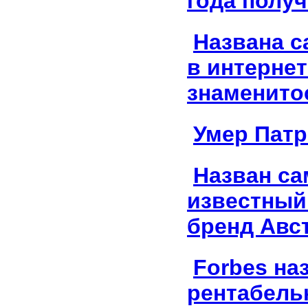
года полу
Названа с
в интернет
знаменито
Умер Патр
Назван с
известный
бренд Авс
Forbes на
рентабель