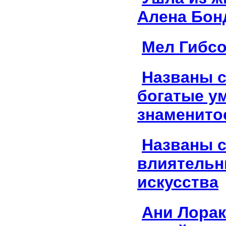
Алена Бон
Мел Гибсо
Названы 
богатые у
знаменито
Названы 
влиятель
искусства
Ани Лорак