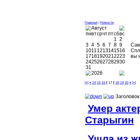
Главная
/
Новости
Август
пн
вт
ср
чт
пт
сб
вс
1
2
3
4
5
6
7
8
9
Сам
10
11
12
13
14
15
16
Спл
17
18
19
20
21
22
23
вы 
24
25
26
27
28
29
30
31
2026
[«]
«
14
15
16
[
17
]
18
19
20
»
[»]
Заголовок
Умер акте
Старыгин
Ушла из ж