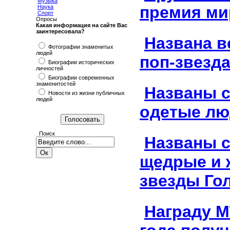
Музыка
премия ми
Наука
Спорт
Опросы
Какая информация на сайте Вас
заинтересовала?
Названа 
Фотографии знаменитых
людей
поп-звезда
Биографии исторических
личностей
Биографии современных
знаменитостей
Названы 
Новости из жизни публичных
людей
одетые лю
Поиск
Названы 
щедрые и 
звезды Го
Награду 