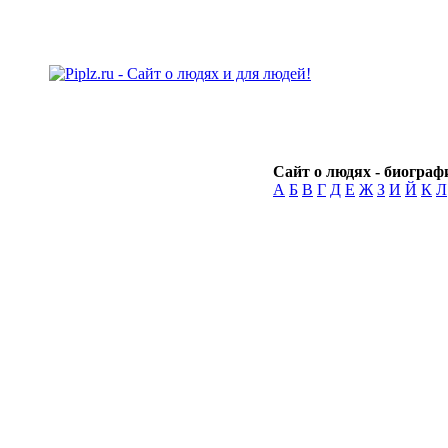
Сайт о людях - биографи
А
Б
В
Г
Д
Е
Ж
З
И
Й
К
Л