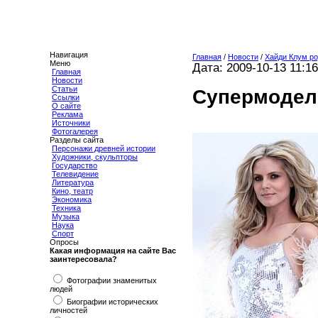
Навигация
Главная
/
Новости
/
Хайди Клум ро
Меню
Дата: 2009-10-13 11:16
Главная
Новости
Статьи
Супермодель
Ссылки
О сайте
Реклама
Источники
Фотогалерея
Разделы сайта
Персонажи древней истории
Художники, скульпторы
Государство
Телевидение
Литература
Кино, театр
Экономика
Техника
Музыка
Наука
Спорт
Опросы
Какая информация на сайте Вас
заинтересовала?
Фотографии знаменитых
людей
Биографии исторических
личностей