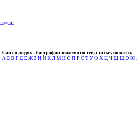
Сайт о людях - биографии знаменитостей, статьи, новости.
А
Б
В
Г
Д
Е
Ж
З
И
Й
К
Л
М
Н
О
П
Р
С
Т
У
Ф
Х
Ц
Ч
Ш
Щ
Э
Ю