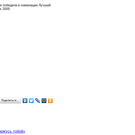
ее победила в номинации Лучший
s 2009.
Поделиться…
оржусь тобой»