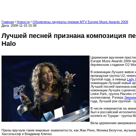
Главная
/
Новости
/
Объявлены лауреаты премии MTV Europe Music Awards 2009
Дата: 2009-11-15 15:38
Лучшей песней признана композиция п
Halo
Церемония вручения прести
Europe Music Awards 2009 про
берлинском стадионе O2 Wor
В номинации Лучшее живое 
ирландская группа U2, немец
Группой года, а певица
Lady 
номинации Лучший новый арт
Лучшей песней признана ко
номинации Лучшее сценичес
Linkin Park, группа Placebo
коллективом. Рэпера
Эмине
года, Лучшей рок-группой - г
В числе номинантов на зван
был и российский исполнит
коллеги из Турции - группа M
Вела церемонию американска
Призы вручали такие мировые знаменитости, как Жан Рено, Моника Белуччи, музыкан
Хассельхоф и Владимир Кличко.