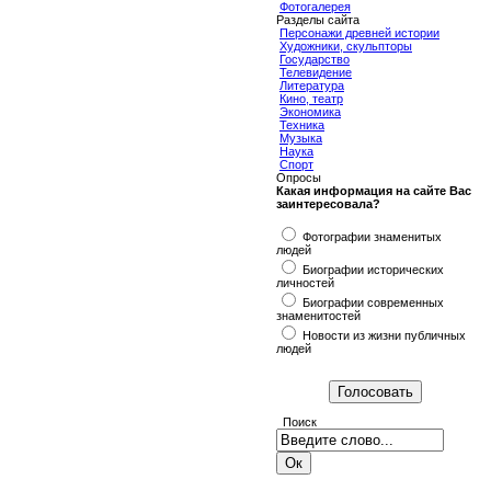
Фотогалерея
Разделы сайта
Персонажи древней истории
Художники, скульпторы
Государство
Телевидение
Литература
Кино, театр
Экономика
Техника
Музыка
Наука
Спорт
Опросы
Какая информация на сайте Вас
заинтересовала?
Фотографии знаменитых
людей
Биографии исторических
личностей
Биографии современных
знаменитостей
Новости из жизни публичных
людей
Поиск