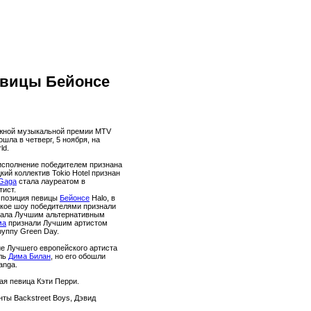
евицы Бейонсе
жной музыкальной премии MTV
шла в четверг, 5 ноября, на
ld.
исполнение победителем признана
кий коллектив Tokio Hotel признан
Gaga
стала лауреатом в
ист.
мпозиция певицы
Бейонсе
Halo, в
кое шоу победителями признали
 стала Лучшим альтернативным
ма
признали Лучшим артистом
руппу Green Day.
ие Лучшего европейского артиста
ель
Дима Билан
, но его обошли
anga.
я певица Кэти Перри.
ты Backstreet Boys, Дэвид