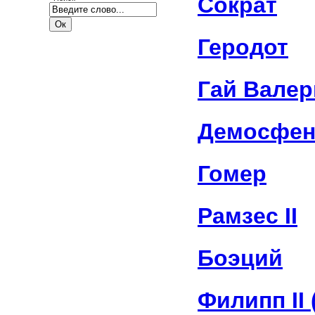
Сократ
Геродот
Гай Валер
Демосфе
Гомер
Рамзес II
Боэций
Филипп II