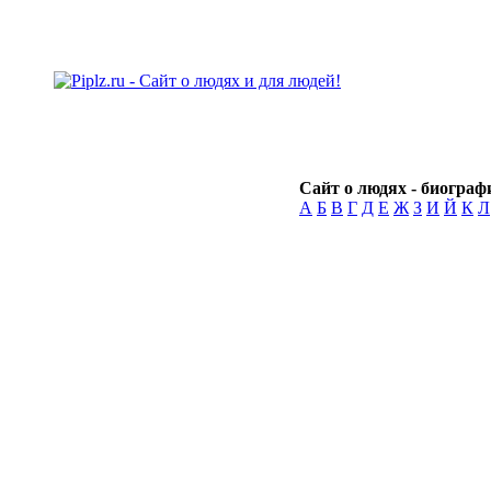
Сайт о людях - биографи
А
Б
В
Г
Д
Е
Ж
З
И
Й
К
Л