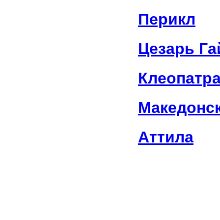
Перикл
Цезарь Г
Клеопатр
Македонск
Аттила