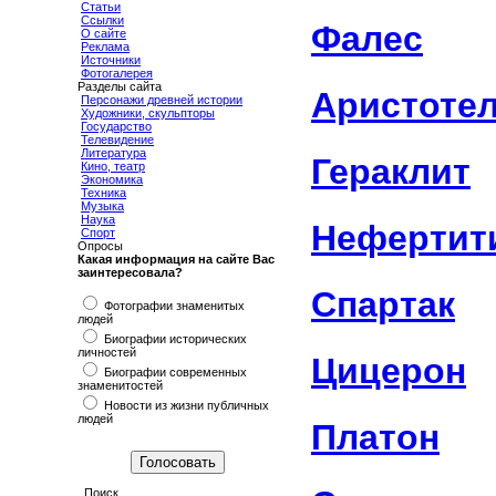
Статьи
Ссылки
Фалес
О сайте
Реклама
Источники
Фотогалерея
Разделы сайта
Аристоте
Персонажи древней истории
Художники, скульпторы
Государство
Телевидение
Литература
Гераклит
Кино, театр
Экономика
Техника
Музыка
Наука
Нефертит
Спорт
Опросы
Какая информация на сайте Вас
заинтересовала?
Спартак
Фотографии знаменитых
людей
Биографии исторических
личностей
Цицерон
Биографии современных
знаменитостей
Новости из жизни публичных
людей
Платон
Поиск