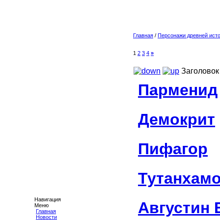
Главная
/
Персонажи древней ист
1
2
3
4
»
Заголовок
Парменид
Демокрит
Пифагор
Тутанхам
Навигация
Августин
Меню
Главная
Новости