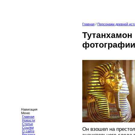
Главная
/
Персонажи древней ист
Тутанхамон 
фотографии
Навигация
Меню
Главная
Новости
Статьи
Ссылки
Он взошел на престол
О сайте
Реклама