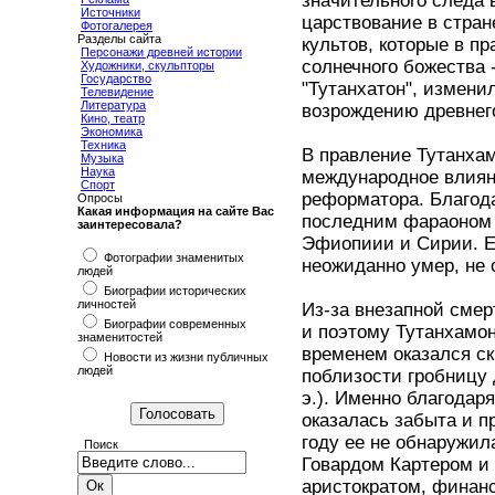
значительного следа в
Источники
царствование в стран
Фотогалерея
Разделы сайта
культов, которые в п
Персонажи древней истории
солнечного божества 
Художники, скульпторы
Государство
"Тутанхатон", измени
Телевидение
Литература
возрождению древнего
Кино, театр
Экономика
Техника
В правление Тутанхам
Музыка
Наука
международное влиян
Спорт
реформатора. Благода
Опросы
Какая информация на сайте Вас
последним фараоном X
заинтересовала?
Эфиопиии и Сирии. Ег
Фотографии знаменитых
неожиданно умер, не 
людей
Биографии исторических
личностей
Из-за внезапной смер
Биографии современных
и поэтому Тутанхамон
знаменитостей
временем оказался с
Новости из жизни публичных
людей
поблизости гробницу 
э.). Именно благодар
оказалась забыта и пр
году ее не обнаружил
Поиск
Говардом Картером и
аристократом, финан