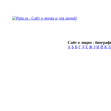
Сайт о людях - биографи
А
Б
В
Г
Д
Е
Ж
З
И
Й
К
Л