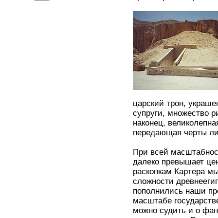
царский трон, украше
супруги, множество р
наконец, великолепна
передающая черты ли
При всей масштабност
далеко превышает цен
раскопкам Картера м
сложности древнеегип
пополнились наши пр
масштабе государств
можно судить и о фан