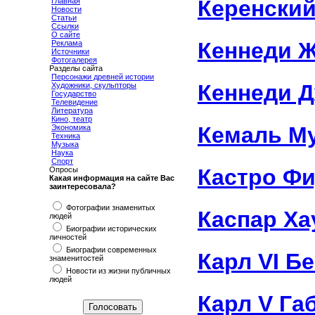
Керенский
Главная
Новости
Статьи
Ссылки
О сайте
Кеннеди 
Реклама
Источники
Фотогалерея
Разделы сайта
Персонажи древней истории
Кеннеди 
Художники, скульпторы
Государство
Телевидение
Литература
Кино, театр
Кемаль М
Экономика
Техника
Музыка
Наука
Спорт
Кастро Ф
Опросы
Какая информация на сайте Вас
заинтересовала?
Фотографии знаменитых
Каспар Ха
людей
Биографии исторических
личностей
Биографии современных
Карл VI Б
знаменитостей
Новости из жизни публичных
людей
Карл V Га