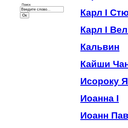
Поиск
Карл I Ст
Карл I Ве
Кальвин
Кайши Ча
Исороку 
Иоанна I
Иоанн Пав