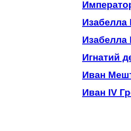
Императо
Изабелла 
Изабелла 
Игнатий д
Иван Меш
Иван IV Г