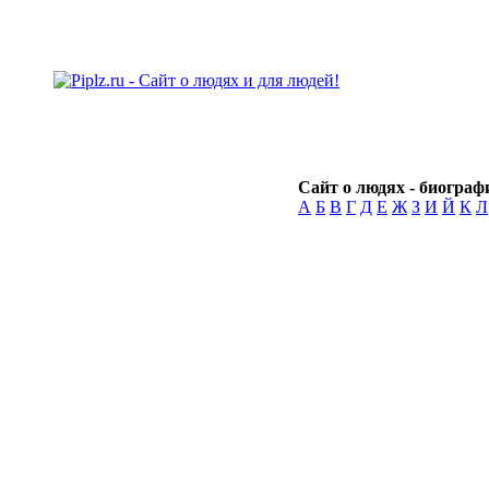
Сайт о людях - биографи
А
Б
В
Г
Д
Е
Ж
З
И
Й
К
Л