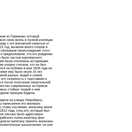
ком из Германии, который
 всю свою жизнь в полной изоляции
ряду с его внезапной смертью от
21 год, вызвали много споров и
 связывали происхождение этого
 и предположили, что его рождение
о было частью королевского
ения были отклонены историками.
ие упорно считали, что он был
ся на публике в мае 1828 года на
ремя ему было около 16 лет.
екой разных людей и семей.
 его склонность к тщеславию и
лся после получения смертельной
шинство современных историков
амых стойких теорий о нем
ледным принцем Бадена.
видели на улицах Нюрнберга,
бы написанное его матерью
 этому посланию, мальчика звали
1812 года, отец его, который был
орое письмо было адресовано
ерийского полка капитану фон
длагал капитану принять мальчика
ополнительные разъяснения, он или