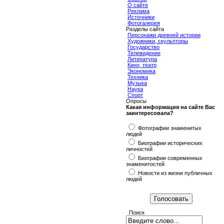
О сайте
Реклама
Источники
Фотогалерея
Разделы сайта
Персонажи древней истории
Художники, скульпторы
Государство
Телевидение
Литература
Кино, театр
Экономика
Техника
Музыка
Наука
Спорт
Опросы
Какая информация на сайте Вас
заинтересовала?
Фотографии знаменитых
людей
Биографии исторических
личностей
Биографии современных
знаменитостей
Новости из жизни публичных
людей
Поиск