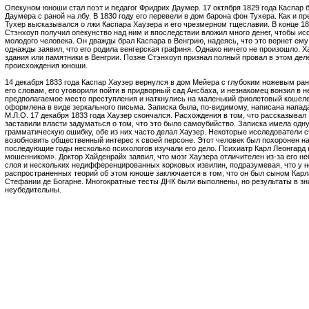
Опекуном юноши стал поэт и педагог Фридрих Даумер. 17 октября 1829 года Каспар 
Даумера с раной на лбу. В 1830 году его перевели в дом барона фон Тухера. Как и 
Тухер высказывался о лжи Каспара Хаузера и его чрезмерном тщеславии. В конце 18
Стэнхоуп получил опекунство над ним и впоследствии вложил много денег, чтобы и
молодого человека. Он дважды брал Каспара в Венгрию, надеясь, что это вернет ему
однажды заявил, что его родила венгерская графиня. Однако ничего не произошло. 
здания или памятники в Венгрии. Позже Стэнхоуп признал полный провал в этом дел
происхождения юноши.
14 декабря 1833 года Каспар Хаузер вернулся в дом Мейера с глубоким ножевым ран
его словам, его уговорили пойти в придворный сад Ансбаха, и незнакомец вонзил в 
предполагаемое место преступления и наткнулись на маленький фиолетовый кошеле
оформлена в виде зеркального письма. Записка была, по-видимому, написана напад
М.Л.О. 17 декабря 1833 года Хаузер скончался. Расхождения в том, что рассказывал
заставили власти задуматься о том, что это было самоубийство. Записка имела од
грамматическую ошибку, обе из них часто делал Хаузер. Некоторые исследователи сч
возобновить общественный интерес к своей персоне. Этот человек был похоронен на
последующие годы несколько психологов изучали его дело. Психиатр Карл Леонгард 
мошенником». Доктор Хайденрайх заявил, что мозг Хаузера отличителен из-за его н
слоя и нескольких недифференцированных корковых извилин, подразумевая, что у н
распространенных теорий об этом юноше заключается в том, что он был сыном Карла
Стефании де Богарне. Многократные тесты ДНК были выполнены, но результаты в зн
неубедительны.