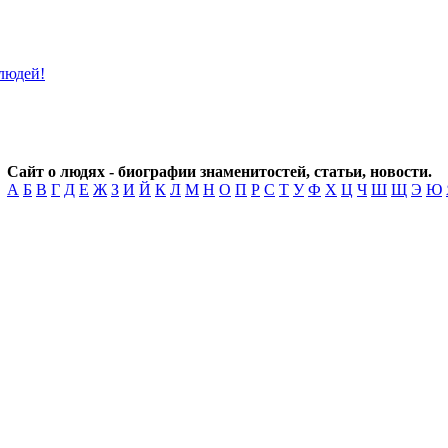
Сайт о людях - биографии знаменитостей, статьи, новости.
А
Б
В
Г
Д
Е
Ж
З
И
Й
К
Л
М
Н
О
П
Р
С
Т
У
Ф
Х
Ц
Ч
Ш
Щ
Э
Ю