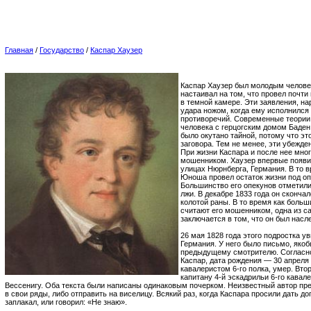
Главная
/
Государство
/
Каспар Хаузер
Каспар Хаузер был молодым челове
настаивал на том, что провел почти
в темной камере. Эти заявления, на
удара ножом, когда ему исполнился 
противоречий. Современные теории
человека с герцогским домом Баден
было окутано тайной, потому что эт
заговора. Тем не менее, эти убежд
При жизни Каспара и после нее мног
мошенником. Хаузер впервые появил
улицах Нюрнберга, Германия. В то в
Юноша провел остаток жизни под оп
Большинство его опекунов отметили
лжи. В декабре 1833 года он сконча
колотой раны. В то время как боль
считают его мошенником, одна из с
заключается в том, что он был нас
26 мая 1828 года этого подростка у
Германия. У него было письмо, яко
предыдущему смотрителю. Согласно
Каспар, дата рождения — 30 апреля 
кавалеристом 6-го полка, умер. Вт
капитану 4-й эскадрильи 6-го кавал
Вессенигу. Оба текста были написаны одинаковым почерком. Неизвестный автор пре
в свои ряды, либо отправить на виселицу. Всякий раз, когда Каспара просили дать д
заплакал, или говорил: «Не знаю».