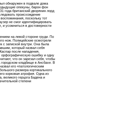
был обнаружен в подвале дома
предыдущие опекуны, барон фон
31 года британский дворянин лорд
сследовать происхождение
 воспоминания, поскольку тот
Хаузер не смог идентифицировать
е, и усомниться в достоверности
ением на левой стороне груди. По
него нож. Полицейские осмотрели
к с запиской внутри. Она была
авшим, который назвал себя
 Каспар после нападения,
ну орфографическую ошибку и одну
итают, что он зарезал себя, чтобы
 городском кладбище в Ансбахе. В
назвал его «патологическим
ебольшого размера кортикального
его корковая атрофия. Одна из
, великого герцога Бадена и
ачительной степени