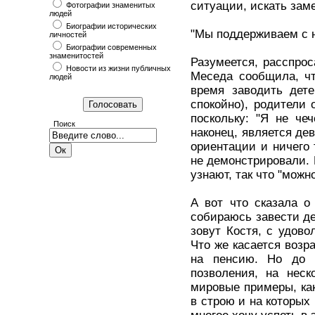
ситуации, искать зам
Фотографии знаменитых
людей
Биографии исторических
"Мы поддерживаем с н
личностей
Биографии современных
знаменитостей
Разумеется, расспрос
Новости из жизни публичных
Меседа сообщила, чт
людей
время заводить дете
спокойно), родители 
поскольку: "Я не чеч
Поиск
наконец, является де
ориентации и ничего 
не демонстрировали. 
узнают, так что "можн
А вот что сказала о
собираюсь завести дет
зовут Костя, с удов
Что же касается возр
на пенсию. Но до 
позволения, на неск
мировые примеры, как
в строю и на которых