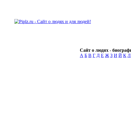
Сайт о людях - биографи
А
Б
В
Г
Д
Е
Ж
З
И
Й
К
Л