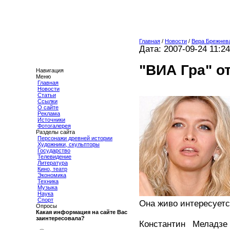
Главная
/
Новости
/
Вера Брежнева
Дата: 2007-09-24 11:24
"ВИА Гра" о
Навигация
Меню
Главная
Новости
Статьи
Ссылки
О сайте
Реклама
Источники
Фотогалерея
Разделы сайта
Персонажи древней истории
Художники, скульпторы
Государство
Телевидение
Литература
Кино, театр
Экономика
Техника
Музыка
Наука
Спорт
Она живо интересуется
Опросы
Какая информация на сайте Вас
заинтересовала?
Константин Меладзе