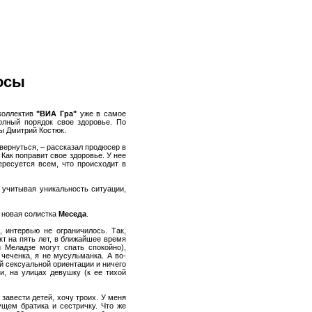
росы
коллектив
"ВИА Гра"
уже в самое
олный порядок свое здоровье. По
пы Дмитрий Костюк.
 вернуться, – рассказал продюсер в
Как поправит свое здоровье. У нее
ересуется всем, что происходит в
, учитывая уникальность ситуации,
а новая солистка
Меседа
.
 интервью не ограничилось. Так,
кт на пять лет, в ближайшее время
 Меладзе могут спать спокойно),
 чеченка, я не мусульманка. А во-
ой сексуальной ориентации и ничего
и, на улицах девушку (к ее тихой
 завести детей, хочу троих. У меня
ущем братика и сестричку. Что же