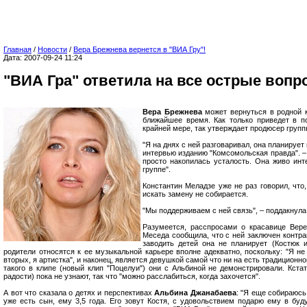
Главная
/
Новости
/
Вера Брежнева вернется в "ВИА Гру"!
Дата: 2007-09-24 11:24
"ВИА Гра" ответила на все острые воп
Вера Брежнева
может вернуться в родной 
ближайшее время. Как только приведет в п
крайней мере, так утверждает продюсер груп
"Я на днях с ней разговаривал, она планирует
интервью изданию "Комсомольская правда". – 
просто накопилась усталость. Она живо инт
группе".
Константин Меладзе уже не раз говорил, что
искать замену не собирается.
"Мы поддерживаем с ней связь", – поддакнул
Разумеется, расспросами о красавице Вере,
Меседа сообщила, что с ней заключен контра
заводить детей она не планирует (Костюк и
родители относятся к ее музыкальной карьере вполне адекватно, поскольку: "Я не
вторых, я артистка", и наконец, является девушкой самой что ни на есть традиционн
такого в клипе (новый клип "Поцелуи") они с Альбиной не демонстрировали. Кстат
радости) пока не узнают, так что "можно расслабиться, когда захочется".
А вот что сказала о детях и перспективах
Альбина Джанабаева
: "Я еще собираюсь
уже есть сын, ему 3,5 года. Его зовут Костя, с удовольствием подарю ему в буд