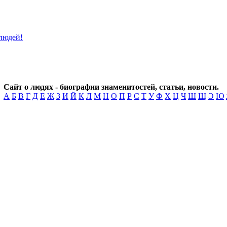
Сайт о людях - биографии знаменитостей, статьи, новости.
А
Б
В
Г
Д
Е
Ж
З
И
Й
К
Л
М
Н
О
П
Р
С
Т
У
Ф
Х
Ц
Ч
Ш
Щ
Э
Ю