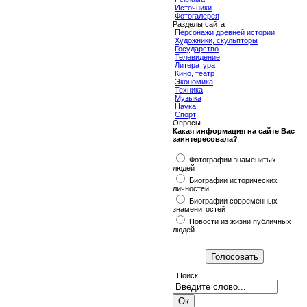
Источники
Фотогалерея
Разделы сайта
Персонажи древней истории
Художники, скульпторы
Государство
Телевидение
Литература
Кино, театр
Экономика
Техника
Музыка
Наука
Спорт
Опросы
Какая информация на сайте Вас
заинтересовала?
Фотографии знаменитых
людей
Биографии исторических
личностей
Биографии современных
знаменитостей
Новости из жизни публичных
людей
Поиск