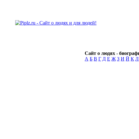
Сайт о людях - биографи
А
Б
В
Г
Д
Е
Ж
З
И
Й
К
Л