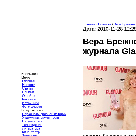
Главная
/
Новости
/
Вера Брежнев
Дата: 2010-11-28 12:2
Вера Брежне
журнала Gl
Навигация
Меню
Главная
Новости
Статьи
Ссылки
О сайте
Реклама
Источники
Фотогалерея
Разделы сайта
Персонажи древней истории
Художники, скульпторы
Государство
Телевидение
Литература
Кино, театр
Экономика