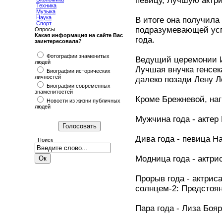
певицу, Лучшую актр
Техника
Музыка
Наука
В итоге она получила 
Спорт
подразумевающей усп
Опросы
Какая информация на сайте Вас
года.
заинтересовала?
Фотографии знаменитых
Ведущий церемонии И
людей
Лучшая внучка генсек
Биографии исторических
личностей
далеко позади Лену 
Биографии современных
знаменитостей
Кроме Брежневой, на
Новости из жизни публичных
людей
Мужчина года - актер
Дива года - певица Н
Поиск
Модница года - актри
Прорыв года - актри
солнцем-2: Предстоя
Пара года - Лиза Боя