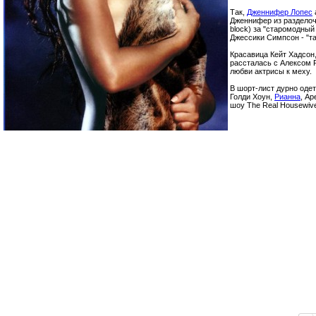
Так,
Дженнифер Лопес
Дженнифер из разделочн
block) за "старомодный
Джессики Симпсон - "та
Красавица Кейт Хадсон
рассталась с Алексом 
любви актрисы к меху.
В шорт-лист дурно оде
Голди Хоун,
Рианна
, Ар
шоу The Real Housewive