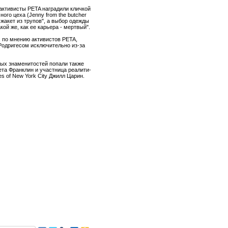
активисты PETA наградили кличкой
ого цеха (Jenny from the butcher
 жакет из трупов", а выбор одежды
кой же, как ее карьера - мертвый".
, по мнению активистов PETA,
Родригесом исключительно из-за
тых знаменитостей попали также
ета Франклин и участница реалити-
s of New York City Джилл Царин.