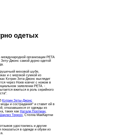
урно одетых
 международной организации PETA
н Зету-Джонс самой дурно одетой
да.
тарушечьей меховой шубе,
ках и с мерзкой сумкой из
уках Кэтрин Зета-Джонс выглядит
ется через Ноев ковчег с ножом в
фициальном заявлении PETA. -
пытается вжиться в роль серийного
ста".
об
Кэтрин Зеты-Джонс
моды и сострадания" и ставит ей в
й, отказавшихся от одежды из
а, таких как
Натали Портман
,
Шарлиз Террон
, Стелла МакКартни
отзывов удостоились и другие
 показаться в одежде и обуви из
а.