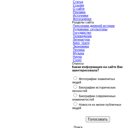
Статьи
Ссылки
О сайте
Реклама
Источники
Фотогалерея
Разделы сайта
Персонажи древней истории
Художники, скульпторы
Государство
Телевидение
Литература
Кино, театр
Экономика
Техника
Музыка
Наука
Спорт
Опросы
Какая информация на сайте Вас
заинтересовала?
Фотографии знаменитых
людей
Биографии исторических
личностей
Биографии современных
знаменитостей
Новости из жизни публичных
людей
Поиск