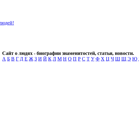
Сайт о людях - биографии знаменитостей, статьи, новости.
А
Б
В
Г
Д
Е
Ж
З
И
Й
К
Л
М
Н
О
П
Р
С
Т
У
Ф
Х
Ц
Ч
Ш
Щ
Э
Ю