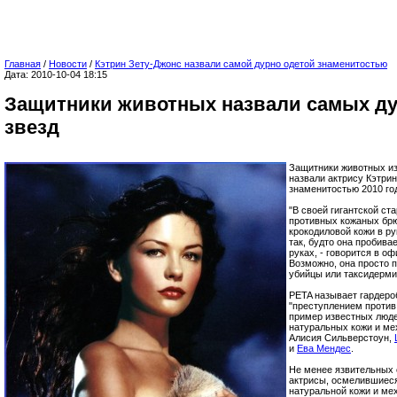
Главная
/
Новости
/
Кэтрин Зету-Джонс назвали самой дурно одетой знаменитостью
Дата: 2010-10-04 18:15
Защитники животных назвали самых д
звезд
Защитники животных из
назвали актрису Кэтри
знаменитостью 2010 го
"В своей гигантской с
противных кожаных брю
крокодиловой кожи в р
так, будто она пробива
руках, - говорится в о
Возможно, она просто 
убийцы или таксидерми
PETA называет гардер
"преступлением против 
пример известных люде
натуральных кожи и мех
Алисия Сильверстоун,
и
Ева Мендес
.
Не менее язвительных 
актрисы, осмелившиеся
натуральной кожи и мех