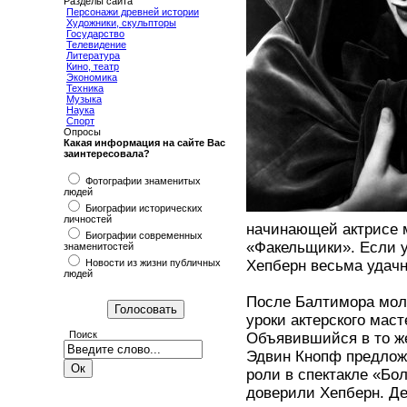
Разделы сайта
Персонажи древней истории
Художники, скульпторы
Государство
Телевидение
Литература
Кино, театр
Экономика
Техника
Музыка
Наука
Спорт
Опросы
Какая информация на сайте Вас
заинтересовала?
Фотографии знаменитых
людей
Биографии исторических
личностей
начинающей актрисе м
Биографии современных
«Факельщики». Если уч
знаменитостей
Новости из жизни публичных
Хепберн весьма удачн
людей
После Балтимора моло
уроки актерского мас
Поиск
Объявившийся в то же
Эдвин Кнопф предлож
роли в спектакле «Бо
доверили Хепберн. Де