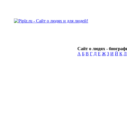
Сайт о людях - биографи
А
Б
В
Г
Д
Е
Ж
З
И
Й
К
Л