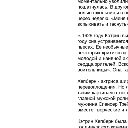
моментально уволили.
пошатнулась. В друго
ролью школьницы в пь
через неделю. «Меня 
вспыхивать и гаснуть»
В 1928 году Кэтрин в
году она устраивается
пьесах. Ее необычные
некоторых критиков и
молодой и наивной ак
сердца зрителей. Вск
воительницы». Она та
Хепберн - актриса ши
перевоплощения. Но л
таким картинам относ
главной мужской роли
мужчина Спенсер Трей
вместе творческие и 
Кэтрин Хепберн была 
голливудского кинема