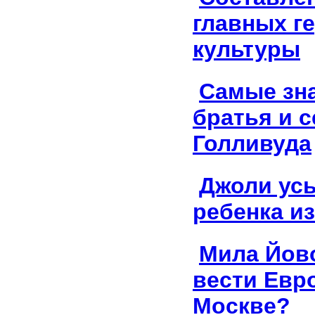
главных ге
культуры
Самые зн
братья и 
Голливуда
Джоли ус
ребенка и
Мила Йов
вести Евр
Москве?