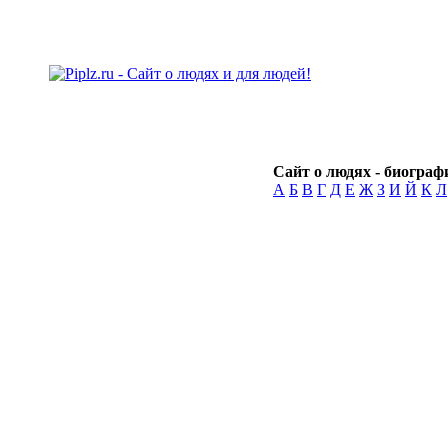
Сайт о людях - биографи
А
Б
В
Г
Д
Е
Ж
З
И
Й
К
Л