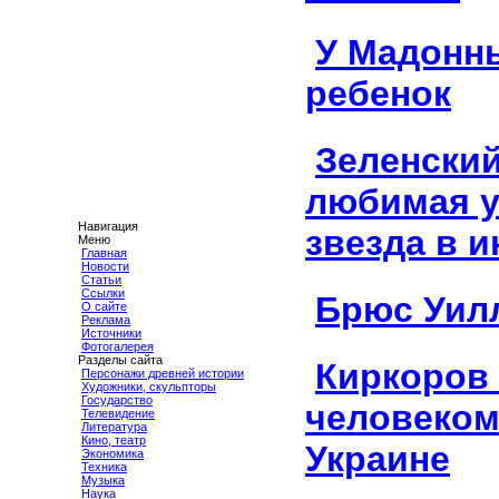
У Мадонн
ребенок
Зеленский
любимая у
Навигация
звезда в и
Меню
Главная
Новости
Статьи
Ссылки
Брюс Уил
О сайте
Реклама
Источники
Фотогалерея
Разделы сайта
Киркоров 
Персонажи древней истории
Художники, скульпторы
Государство
человеком
Телевидение
Литература
Кино, театр
Украине
Экономика
Техника
Музыка
Наука