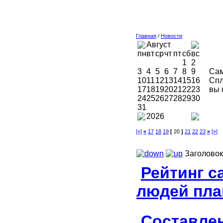
Главная
/
Новости
Август
пн
вт
ср
чт
пт
сб
вс
1
2
3
4
5
6
7
8
9
Сам
10
11
12
13
14
15
16
Спл
17
18
19
20
21
22
23
вы 
24
25
26
27
28
29
30
31
2026
[«]
«
17
18
19
[
20
]
21
22
23
»
[»]
Заголовок
Рейтинг с
людей пла
Составлен