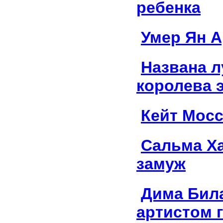
ребенка
Умер Ян 
Названа 
королева 
Кейт Мос
Сальма Х
замуж
Дима Била
артистом 