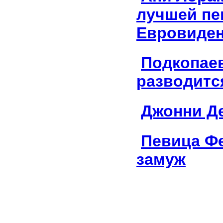
лучшей пе
Евровиден
Подкопае
разводитс
Джонни Д
Певица Ф
замуж