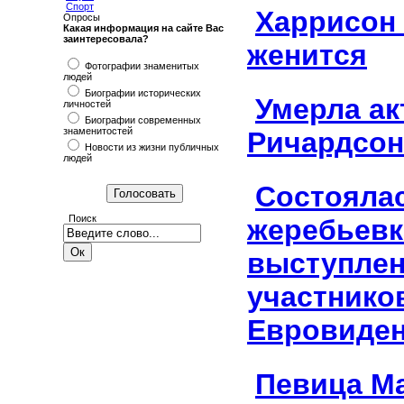
Спорт
Харрисон
Опросы
Какая информация на сайте Вас
заинтересовала?
женится
Фотографии знаменитых
людей
Биографии исторических
Умерла ак
личностей
Биографии современных
знаменитостей
Ричардсон
Новости из жизни публичных
людей
Состояла
Поиск
жеребьевк
выступле
участнико
Евровиден
Певица М