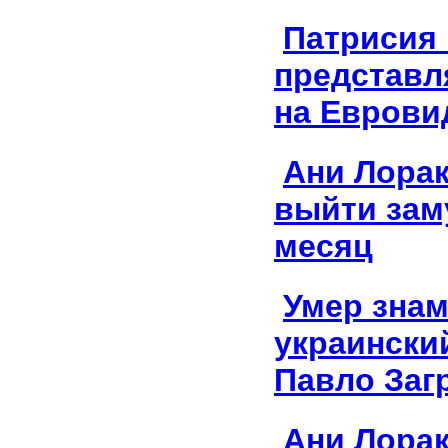
Патрисия 
представл
на Еврови
Ани Лорак
выйти зам
месяц
Умер зна
украински
Павло Заг
Ани Лорак