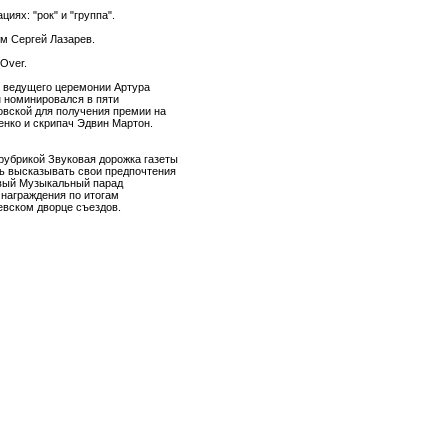
иях: "рок" и "группа".
м Сергей Лазарев.
Over.
к ведущего церемонии Артура
н номинировался в пяти
ковской для получения премии на
енко и скрипач Эдвин Мартон.
рубрикой Звуковая дорожка газеты
ть высказывать свои предпочтения
рвый Музыкальный парад
 награждения по итогам
евском дворце съездов.