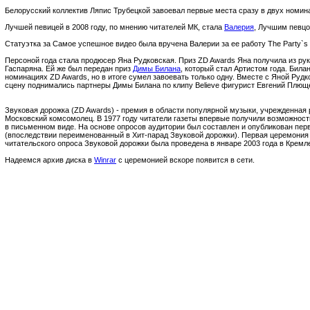
Белорусский коллектив Ляпис Трубецкой завоевал первые места сразу в двух номинац
Лучшей певицей в 2008 году, по мнению читателей МК, стала
Валерия
, Лучшим певцо
Статуэтка за Самое успешное видео была вручена Валерии за ее работу The Party`s 
Персоной года стала продюсер Яна Рудковская. Приз ZD Awards Яна получила из ру
Гаспаряна. Ей же был передан приз
Димы Билана
, который стал Артистом года. Била
номинациях ZD Awards, но в итоге сумел завоевать только одну. Вместе с Яной Руд
сцену поднимались партнеры Димы Билана по клипу Believe фигурист Евгений Плющ
Звуковая дорожка (ZD Awards) - премия в области популярной музыки, учрежденная 
Московский комсомолец. В 1977 году читатели газеты впервые получили возможнос
в письменном виде. На основе опросов аудитории был составлен и опубликован пе
(впоследствии переименованный в Хит-парад Звуковой дорожки). Первая церемония
читательского опроса Звуковой дорожки была проведена в январе 2003 года в Кремл
Надеемся архив диска в
Winrar
с церемонией вскоре появится в сети.