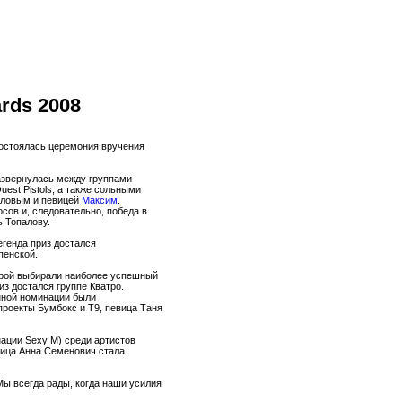
rds 2008
состоялась церемония вручения
азвернулась между группами
uest Pistols, а также сольными
аловым и певицей
Максим
.
сов и, следовательно, победа в
 Топалову.
генда приз достался
пенской.
орой выбирали наиболее успешный
риз достался группе Кватро.
нной номинации были
проекты Бумбокс и Т9, певица Таня
ции Sexy M) среди артистов
вица Анна Семенович стала
Мы всегда рады, когда наши усилия