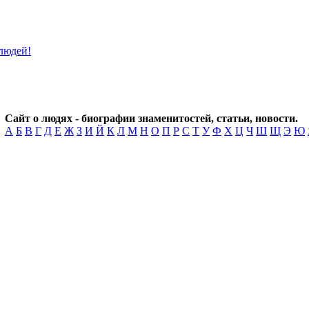
Сайт о людях - биографии знаменитостей, статьи, новости.
А
Б
В
Г
Д
Е
Ж
З
И
Й
К
Л
М
Н
О
П
Р
С
Т
У
Ф
Х
Ц
Ч
Ш
Щ
Э
Ю