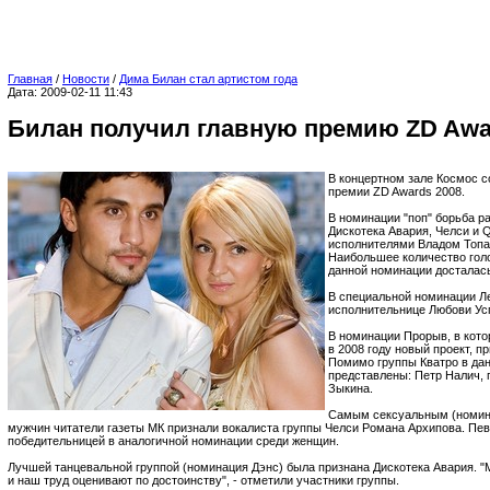
Главная
/
Новости
/
Дима Билан стал артистом года
Дата: 2009-02-11 11:43
Билан получил главную премию ZD Awa
В концертном зале Космос 
премии ZD Awards 2008.
В номинации "поп" борьба р
Дискотека Авария, Челси и Q
исполнителями Владом Топ
Наибольшее количество голо
данной номинации досталась
В специальной номинации Ле
исполнительнице Любови Ус
В номинации Прорыв, в кот
в 2008 году новый проект, п
Помимо группы Кватро в да
представлены: Петр Налич, 
Зыкина.
Самым сексуальным (номина
мужчин читатели газеты МК признали вокалиста группы Челси Романа Архипова. Пе
победительницей в аналогичной номинации среди женщин.
Лучшей танцевальной группой (номинация Дэнс) была признана Дискотека Авария. "
и наш труд оценивают по достоинству", - отметили участники группы.