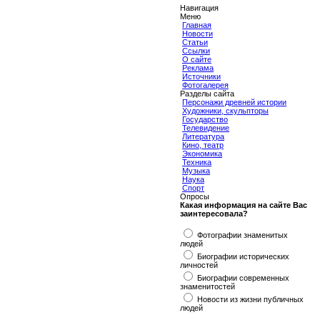
Навигация
Меню
Главная
Новости
Статьи
Ссылки
О сайте
Реклама
Источники
Фотогалерея
Разделы сайта
Персонажи древней истории
Художники, скульпторы
Государство
Телевидение
Литература
Кино, театр
Экономика
Техника
Музыка
Наука
Спорт
Опросы
Какая информация на сайте Вас
заинтересовала?
Фотографии знаменитых
людей
Биографии исторических
личностей
Биографии современных
знаменитостей
Новости из жизни публичных
людей