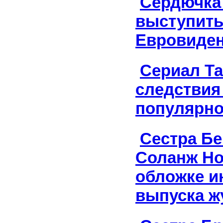
Сердючка
выступить
Евровиден
Сериал Т
следствия
популярно
Сестра Б
Соланж Но
обложке и
выпуска ж