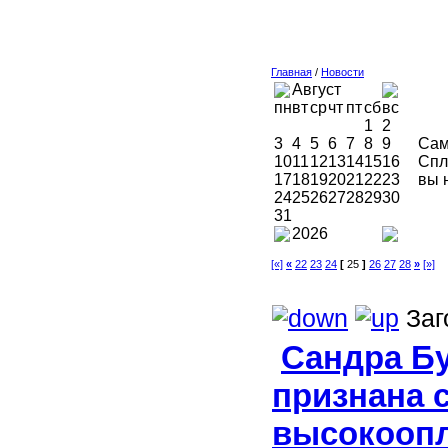
Главная
/
Новости
Август
пн
вт
ср
чт
пт
сб
вс
1
2
3
4
5
6
7
8
9
Сам
10
11
12
13
14
15
16
Спл
17
18
19
20
21
22
23
вы 
24
25
26
27
28
29
30
31
2026
[«]
«
22
23
24
[
25
]
26
27
28
»
[»]
Заг
Сандра Б
признана 
высокооп