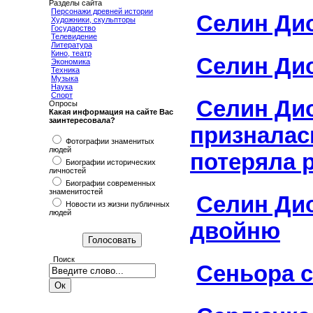
Разделы сайта
Персонажи древней истории
Селин Ди
Художники, скульпторы
Государство
Телевидение
Литература
Кино, театр
Селин Ди
Экономика
Техника
Музыка
Наука
Спорт
Селин Ди
Опросы
Какая информация на сайте Вас
заинтересовала?
призналась
Фотографии знаменитых
людей
потеряла 
Биографии исторических
личностей
Биографии современных
знаменитостей
Селин Ди
Новости из жизни публичных
людей
двойню
Поиск
Сеньора 