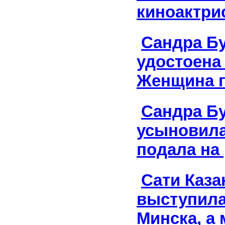
киноактри
Сандра Б
удостоена
Женщина 
Сандра Б
усыновила
подала на
Сати Каза
выступила
Минска, а