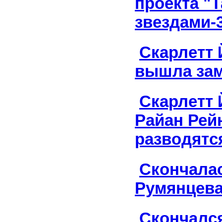
проекта "
звездами-
Скарлетт 
вышла за
Скарлетт 
Райан Рей
разводятс
Скончала
Румянцев
Скончалс