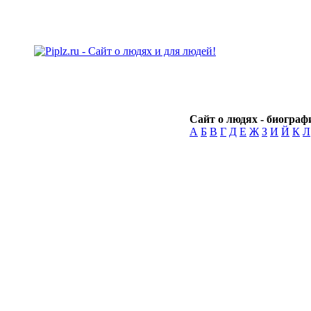
Сайт о людях - биографи
А
Б
В
Г
Д
Е
Ж
З
И
Й
К
Л