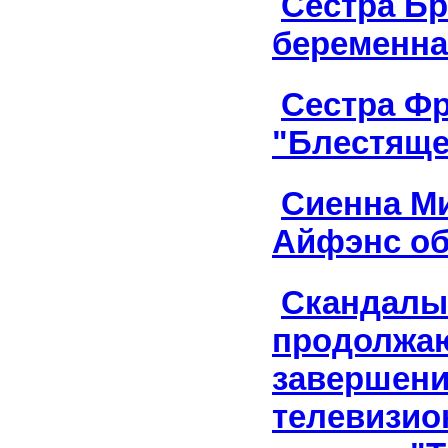
Сестра Б
беременна
Сестра Фр
"Блестяще
Сиенна Ми
Айфэнс о
Скандалы
продолжаю
завершен
телевизио