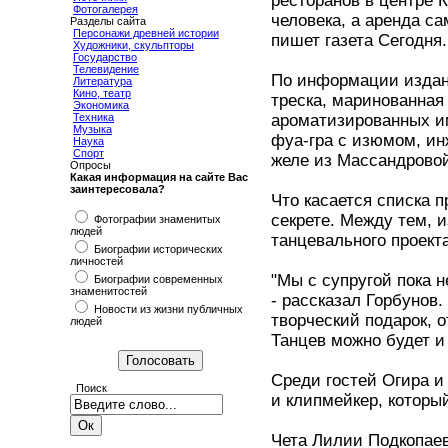
ресторанов в центре К
Фотогалерея
человека, а аренда са
Разделы сайта
Персонажи древней истории
пишет газета Сегодня.
Художники, скульпторы
Государство
Телевидение
По информации издани
Литература
Кино, театр
треска, маринованная 
Экономика
Техника
ароматизированных им
Музыка
фуа-гра с изюмом, и
Наука
Спорт
желе из Массандровой
Опросы
Какая информация на сайте Вас
заинтересовала?
Что касается списка п
секрете. Между тем, и
Фотографии знаменитых
людей
танцевального проект
Биографии исторических
личностей
"Мы с супругой пока н
Биографии современных
знаменитостей
- рассказал Горбунов.
Новости из жизни публичных
творческий подарок, о
людей
Танцев можно будет и 
Среди гостей Огира и
Поиск
и клипмейкер, которы
Чета Лилии Подкопаев