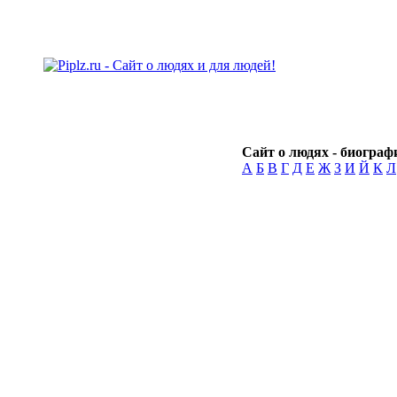
Сайт о людях - биографи
А
Б
В
Г
Д
Е
Ж
З
И
Й
К
Л