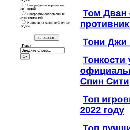
людей
Биографии исторических
личностей
Том Дван
Биографии современных
знаменитостей
противник
Новости из жизни публичных
людей
Тони Джи 
Поиск
Тонкости 
официальн
Спин Сити
Топ игров
2022 году
Топ лучши