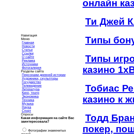
онлайн ка
Ти Джей К
Навигация
Типы бону
Меню
Главная
Новости
Статьи
Ссылки
Типы игр
О сайте
Реклама
Источники
казино 1xB
Фотогалерея
Разделы сайта
Персонажи древней истории
Художники, скульпторы
Государство
Тобиас Ре
Телевидение
Литература
Кино, театр
казино к 
Экономика
Техника
Музыка
Наука
Спорт
Тодд Бран
Опросы
Какая информация на сайте Вас
заинтересовала?
покер, по
Фотографии знаменитых