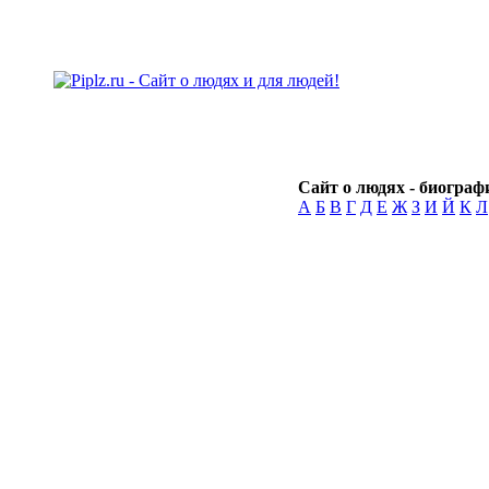
Сайт о людях - биографи
А
Б
В
Г
Д
Е
Ж
З
И
Й
К
Л