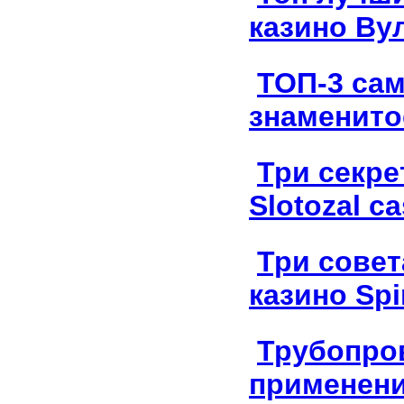
казино Ву
ТОП-3 са
знаменито
Три секре
Slotozal c
Три совет
казино Spi
Трубопро
применен