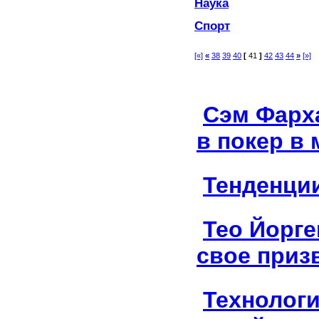
Наука
Спорт
[«]
«
38
39
40
[
41
]
42
43
44
»
[»]
Сэм Фарха
в покер в
Тенденции
Тео Йорге
свое приз
Технолог