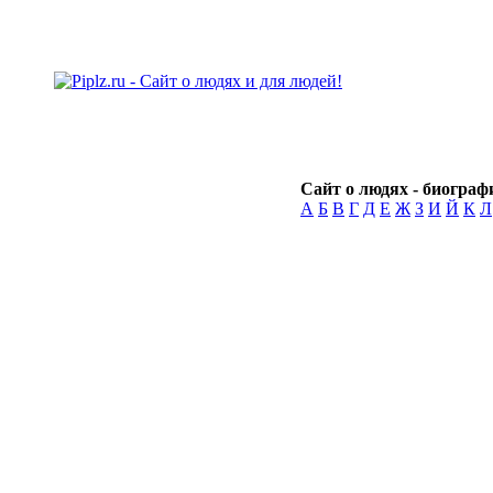
Сайт о людях - биографи
А
Б
В
Г
Д
Е
Ж
З
И
Й
К
Л