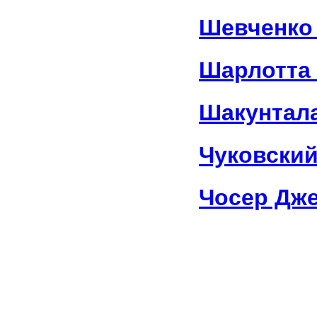
Шевченко
Шарлотта
Шакунтал
Чуковский
Чосер Дж