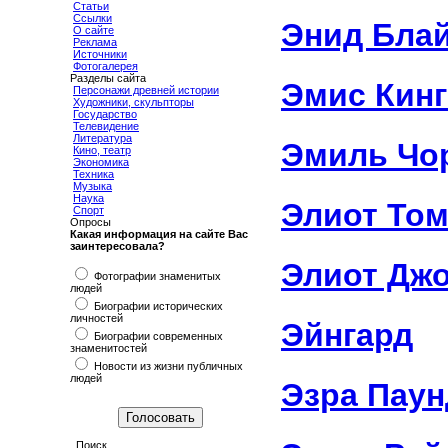
Статьи
Ссылки
Энид Бла
О сайте
Реклама
Источники
Фотогалерея
Разделы сайта
Эмис Кин
Персонажи древней истории
Художники, скульпторы
Государство
Телевидение
Литература
Эмиль Чо
Кино, театр
Экономика
Техника
Музыка
Наука
Элиот Том
Спорт
Опросы
Какая информация на сайте Вас
заинтересовала?
Элиот Дж
Фотографии знаменитых
людей
Биографии исторических
личностей
Эйнгард
Биографии современных
знаменитостей
Новости из жизни публичных
людей
Эзра Паун
Поиск