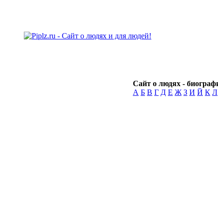
Сайт о людях - биографи
А
Б
В
Г
Д
Е
Ж
З
И
Й
К
Л