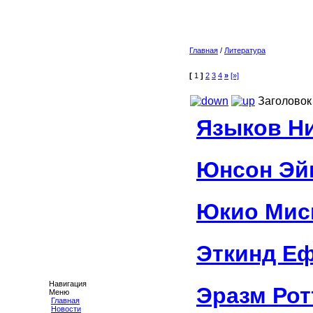
Главная
/
Литература
[
1
]
2
3
4
»
[»]
Заголовок
Языков Н
Юнсон Эй
Юкио Мис
Эткинд Е
Навигация
Эразм Ро
Меню
Главная
Новости