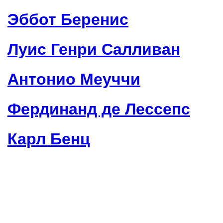
Эббот Беренис
Луис Генри Салливан
Антонио Меуччи
Фердинанд де Лессепс
Карл Бенц