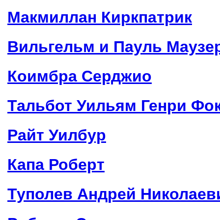
Макмиллан Киркпатрик
Вильгельм и Пауль Маузе
Коимбра Серджио
Тальбот Уильям Генри Фо
Райт Уилбур
Капа Роберт
Туполев Андрей Николаев