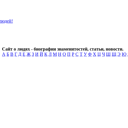
Сайт о людях - биографии знаменитостей, статьи, новости.
А
Б
В
Г
Д
Е
Ж
З
И
Й
К
Л
М
Н
О
П
Р
С
Т
У
Ф
Х
Ц
Ч
Ш
Щ
Э
Ю