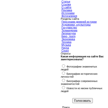
Статьи
Ссылки
О сайте
Реклама
Источники
Фотогалерея
Разделы сайта
Персонажи древней истории
Художники, скульпторы
Государство
Телевидение
Литература
Кино, театр
Экономика
Техника
Музыка
Наука
Спорт
Опросы
Какая информация на сайте Вас
заинтересовала?
Фотографии знаменитых
людей
Биографии исторических
личностей
Биографии современных
знаменитостей
Новости из жизни публичных
людей
Поиск