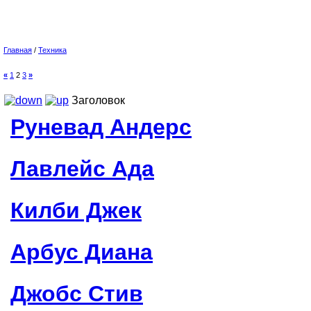
Главная
/
Техника
«
1
2
3
»
Заголовок
Руневад Андерс
Лавлейс Ада
Килби Джек
Арбус Диана
Джобс Стив