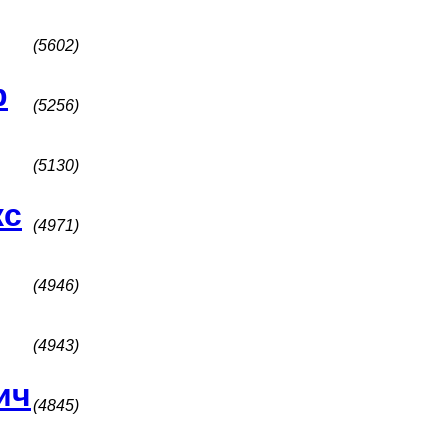
(5602)
р
(5256)
(5130)
кс
(4971)
(4946)
(4943)
ич
(4845)