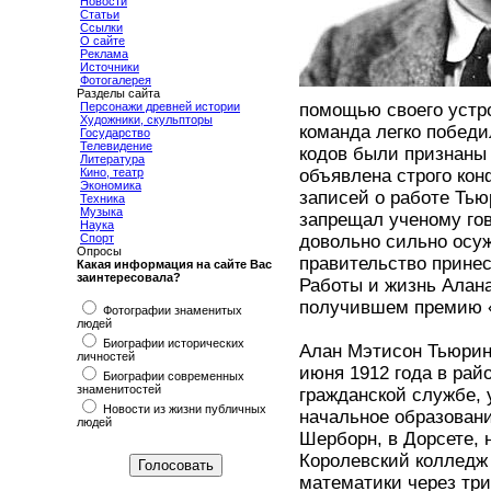
Новости
Статьи
Ссылки
О сайте
Реклама
Источники
Фотогалерея
Разделы сайта
Персонажи древней истории
помощью своего устро
Художники, скульпторы
команда легко победи
Государство
Телевидение
кодов были признаны 
Литература
Кино, театр
объявлена строго кон
Экономика
записей о работе Тью
Техника
Музыка
запрещал ученому гов
Наука
Спорт
довольно сильно осу
Опросы
правительство принес
Какая информация на сайте Вас
заинтересовала?
Работы и жизнь Алан
получившем премию «
Фотографии знаменитых
людей
Биографии исторических
Алан Мэтисон Тьюрин
личностей
июня 1912 года в рай
Биографии современных
знаменитостей
гражданской службе, 
Новости из жизни публичных
начальное образовани
людей
Шерборн, в Дорсете, н
Королевский колледж
математики через три