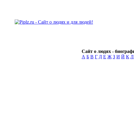
Сайт о людях - биографи
А
Б
В
Г
Д
Е
Ж
З
И
Й
К
Л