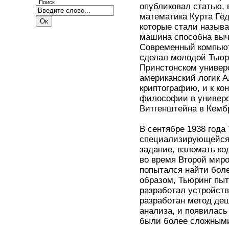
Поиск
опубликовал статью, 
математика Курта Гёд
которые стали называ
машина способна вычи
Современный компьют
сделал молодой Тьюри
Принстонском универс
американский логик А
криптографию, и к ко
философии в универси
Витгенштейна в Кемб
В сентябре 1938 года
специализирующейся 
задание, взломать к
во время Второй мир
попытался найти бол
образом, Тьюринг пы
разработал устройств
разработан метод де
анализа, и появилас
были более сложными