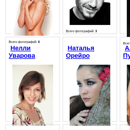
Всего фотографий:
3
Всего фотографий:
6
Всег
Нелли
Наталья
А
Уварова
Орейро
П