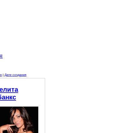
Я
ю
|
Дате создания
елита
банкс