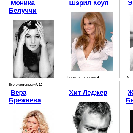
Моника
Шэрил Коул
Э
Белуччи
Всего фотографий:
4
Всег
Всего фотографий:
10
Вера
Хит Леджер
Ж
Брежнева
Б