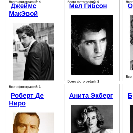
Всего фотографий:
4
Всего фотографий:
9
Всег
Джеймс
Мел Гибсон
О
МакЭвой
Всег
Всего фотографий:
1
Всего фотографий:
1
Роберт Де
Анита Экберг
Б
Ниро