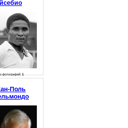
йсебио
о фотографий:
1
ан-Поль
ельмондо