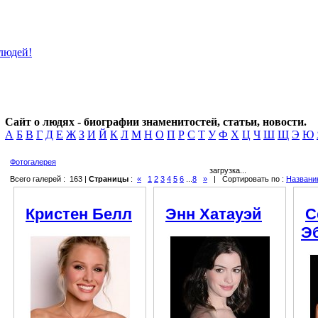
Сайт о людях - биографии знаменитостей, статьи, новости.
А
Б
В
Г
Д
Е
Ж
З
И
Й
К
Л
М
Н
О
П
Р
С
Т
У
Ф
Х
Ц
Ч
Ш
Щ
Э
Ю
Фотогалерея
загрузка...
Всего галерей : 163 |
Страницы
:
«
1
2
3
4
5
6
...
8
»
| Сортировать по :
Названи
Кристен Белл
Энн Хатауэй
С
Э