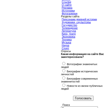
Ссылки
О сайте
Реклама
Источники
Фотогалерея
Разделы сайта
Персонажи древней истории
Художники, скульпторы
Государство
Телевидение
Литература
Кино, театр
Экономика
Техника
Музыка
Наука
Спорт
Опросы
Какая информация на сайте Вас
заинтересовала?
Фотографии знаменитых
людей
Биографии исторических
личностей
Биографии современных
знаменитостей
Новости из жизни публичных
людей
Поиск