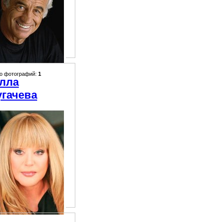
о фотографий:
1
лла
угачева