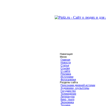
Навигация
Меню
Главная
Новости
Статьи
Ссылки
О сайте
Реклама
Источники
Фотогалерея
Разделы сайта
Персонажи древней истории
Художники, скульпторы
Государство
Телевидение
Литература
Кино, театр
Экономика
Техника