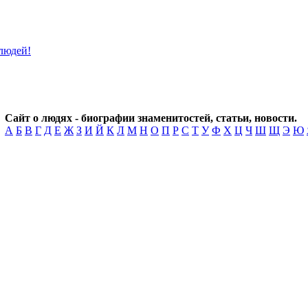
Сайт о людях - биографии знаменитостей, статьи, новости.
А
Б
В
Г
Д
Е
Ж
З
И
Й
К
Л
М
Н
О
П
Р
С
Т
У
Ф
Х
Ц
Ч
Ш
Щ
Э
Ю