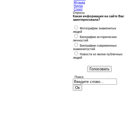
Музыка
Наука
Спорт
Опросы
Какая информация на сайте Вас
заинтересовала?
Фотографии знаменитых
людей
Биографии исторических
личностей
Биографии современных
знаменитостей
Новости из жизни публичных
людей
Поиск