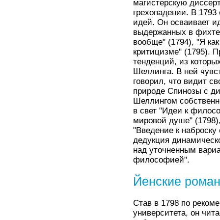
магистерскую диссер
грехопадении. В 1793 
идей. Он осваивает и
выдержанных в фихте
вообще" (1794), "Я к
критицизме" (1795). 
тенденций, из котор
Шеллинга. В ней чувс
говорил, что видит св
природе Спинозы с д
Шеллингом собственно
в свет "Идеи к филос
мировой душе" (1798)
"Введение к наброску
дедукция динамическо
над уточненным вариа
философией".
Йенские роман
Став в 1798 по реко
университета, он чит