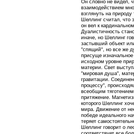
Он словно не видел, 
взаимодействием мно
взглянуть на природу 
Шеллинг считал, что 
он вел к кардинально
Дуалистичность стано
иначе, но Шеллинг го
застывший объект или
"спящий", но все же д
присуще изначальное
исходном уровне прир
материи. Свет выступ
"мировая душа", мате
гравитации. Соединен
процессу", происходя
всеобщим тяготением 
притяжение. Магнетиз
которого Шеллинг хоч
мира. Движение от не
победе идеального на
теряет самостоятельн
Шеллинг говорит о ле
соответствует все б