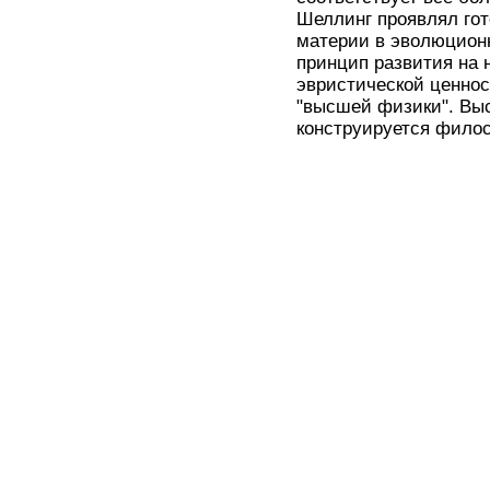
Шеллинг проявлял го
материи в эволюционн
принцип развития на 
эвристической ценнос
"высшей физики". Выс
конструируется филосо