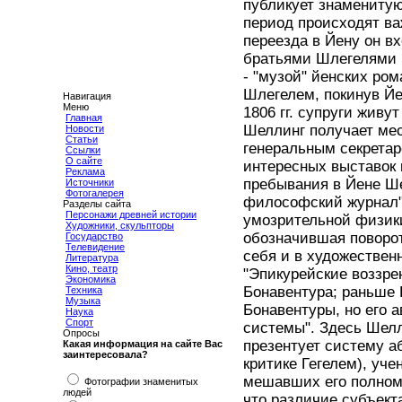
публикует знаменитую
период происходят в
переезда в Йену он в
братьями Шлегелями 
- "музой" йенских ром
Шлегелем, покинув Йе
Навигация
Меню
1806 гг. супруги живу
Главная
Шеллинг получает мес
Новости
Статьи
генеральным секретар
Ссылки
О сайте
интересных выставок 
Реклама
пребывания в Йене Ше
Источники
Фотогалерея
философский журнал"
Разделы сайта
Персонажи древней истории
умозрительной физики
Художники, скульпторы
обозначившая поворот
Государство
Телевидение
себя и в художествен
Литература
Кино, театр
"Эпикурейские воззре
Экономика
Бонавентура; раньше
Техника
Музыка
Бонавентуры, но его 
Наука
Спорт
системы". Здесь Шелл
Опросы
презентует систему а
Какая информация на сайте Вас
заинтересовала?
критике Гегелем), уч
мешавших его полному
Фотографии знаменитых
людей
что различие субъект