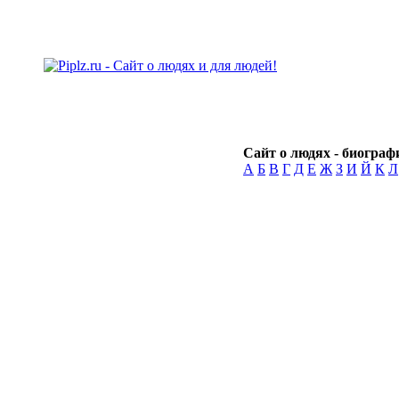
Сайт о людях - биографи
А
Б
В
Г
Д
Е
Ж
З
И
Й
К
Л