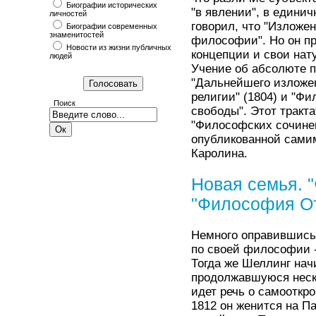
Биографии исторических
"в явлении", в единич
личностей
говорил, что "Изложе
Биографии современных
знаменитостей
философии". Но он пр
Новости из жизни публичных
концепции и свои нат
людей
Учение об абсолюте по
"Дальнейшего изложе
религии" (1804) и "Ф
Поиск
свободы". Этот тракта
"Философских сочинен
опубликованной сами
Каролина.
Новая семья. 
"Философия О
Немного оправившись 
по своей философии -
Тогда же Шеллинг нач
продолжавшуюся неско
идет речь о самооткро
1812 он женится на П