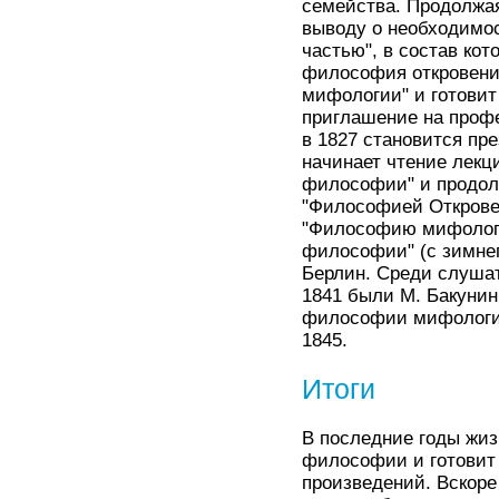
семейства. Продолжая
выводу о необходимо
частью", в состав к
философия откровения
мифологии" и готовит
приглашение на профе
в 1827 становится пр
начинает чтение лекц
философии" и продол
"Философией Откровен
"Философию мифологи
философии" (с зимнег
Берлин. Среди слушат
1841 были М. Бакунин,
философии мифологи
1845.
Итоги
В последние годы жиз
философии и готовит
произведений. Вскоре