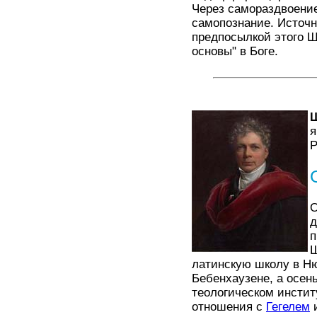
Через самораздвоение
самопознание. Источн
предпосылкой этого Ш
основы" в Боге.
я
Р
О
д
п
Ш
латинскую школу в Ню
Бебенхаузене, а осен
теологическом инстит
отношения с
Гегелем
и