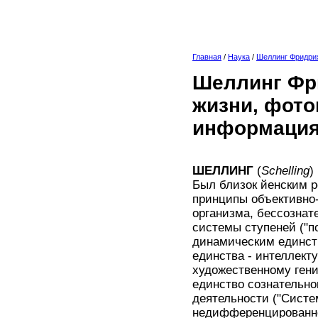
Главная
/
Наука
/
Шеллинг Фридри
Шеллинг Фри
жизни, фото
информация
ШЕЛЛИНГ
(
Schelling
)
Был близок йенским р
принципы объективно-
организма, бессознат
системы ступеней ("п
динамическим единст
единства - интеллек
художественному гени
единство сознательно
деятельности ("Систе
недифференцированное