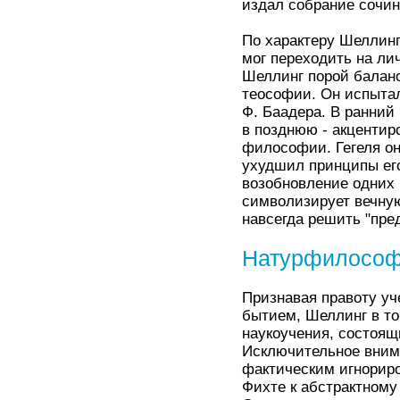
издал собрание сочине
По характеру Шеллин
мог переходить на ли
Шеллинг порой балан
теософии. Он испытал
Ф. Баадера. В ранний
в позднюю - акцентир
философии. Гегеля он
ухудшил принципы ег
возобновление одних 
символизирует вечну
навсегда решить "пре
Натурфилосо
Признавая правоту уч
бытием, Шеллинг в то
наукоучения, состоящ
Исключительное вним
фактическим игнорир
Фихте к абстрактному