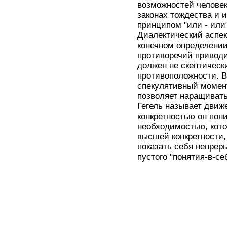
возможностей челове
законах тождества и 
принципом "или - или
Диалектический аспе
конечном определении
противоречий приводит
должен не скептическ
противоположности. В
спекулятивный момен
позволяет наращивать
Гегель называет движе
конкретностью он пон
необходимостью, кот
высшей конкретности,
показать себя непре
пустого "понятия-в-с