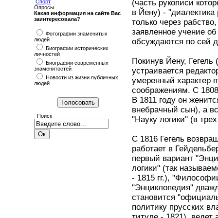
(часть рукописи кото
Спорт
Опросы
в Йену) - "диалектика
Какая информация на сайте Вас
заинтересовала?
только через рабство,
заявленное учение об
Фотографии знаменитых
людей
обсуждаются по сей д
Биографии исторических
личностей
Покинув Йену, Гегель
Биографии современных
знаменитостей
устраивается редакто
Новости из жизни публичных
умеренный характер п
людей
соображениям. С 1808 
В 1811 году он женитс
внебрачный сын), а вс
Поиск
"Науку логики" (в трех 
С 1816 Гегель возвра
работает в Гейдельбер
первый вариант "Энци
логики" (так называем
- 1815 гг.), "Философ
"Энциклопедия" дважды
становится "официаль
политику прусских вла
титуле - 1821), веде