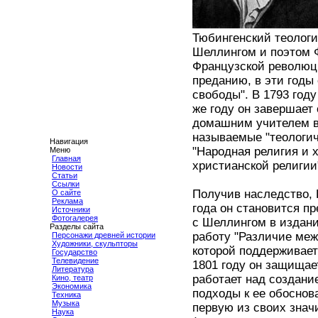
Тюбингенский теологи
Шеллингом и поэтом Ф
Французской революци
преданию, в эти годы
свободы". В 1793 год
же году он завершает 
домашним учителем в 
называемые "теологич
Навигация
"Народная религия и 
Меню
Главная
христианской религии
Новости
Статьи
Ссылки
Получив наследство, 
О сайте
Реклама
года он становится п
Источники
Фотогалерея
с Шеллингом в издани
Разделы сайта
работу "Различие ме
Персонажи древней истории
Художники, скульпторы
которой поддерживает
Государство
Телевидение
1801 году он защищае
Литература
работает над создани
Кино, театр
Экономика
подходы к ее обоснов
Техника
Музыка
первую из своих знач
Наука