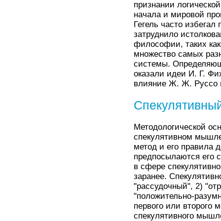
признании логической
начала и мировой про
Гегель часто избегал
затруднило истолкова
философии, таких как
множество самых разн
системы. Определяющ
оказали идеи И. Г. Фи
влияние Ж. Ж. Руссо
Спекулятивный
Методологической осн
спекулятивном мышлен
метод и его правила
предпосылаются его с
в сфере спекулятивн
заранее. Спекулятивн
"рассудочный", 2) "от
"положительно-разумн
первого или второго м
спекулятивного мышле