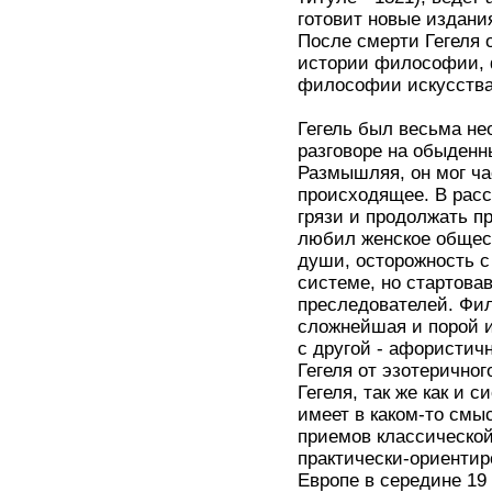
готовит новые издания
После смерти Гегеля о
истории философии, 
философии искусства
Гегель был весьма не
разговоре на обыденн
Размышляя, он мог ча
происходящее. В расс
грязи и продолжать п
любил женское общест
души, осторожность с
системе, но стартовав
преследователей. Фил
сложнейшая и порой и
с другой - афористич
Гегеля от эзотерично
Гегеля, так же как и 
имеет в каком-то смы
приемов классическо
практически-ориенти
Европе в середине 19