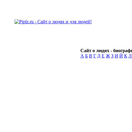
Сайт о людях - биографи
А
Б
В
Г
Д
Е
Ж
З
И
Й
К
Л