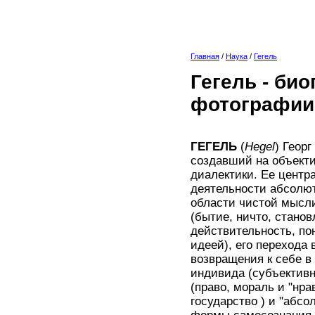
Главная
/
Наука
/
Гегель
Гегель - би
фотографии
ГЕГЕЛЬ
(
Hegel
) Геор
создавший на объект
диалектики. Ее центра
деятельности абсолют
области чистой мысли
(бытие, ничто, станов
действительность, по
идеей), его перехода 
возвращения к себе в
индивида (субъективн
(право, мораль и "нра
государство ) и "абсо