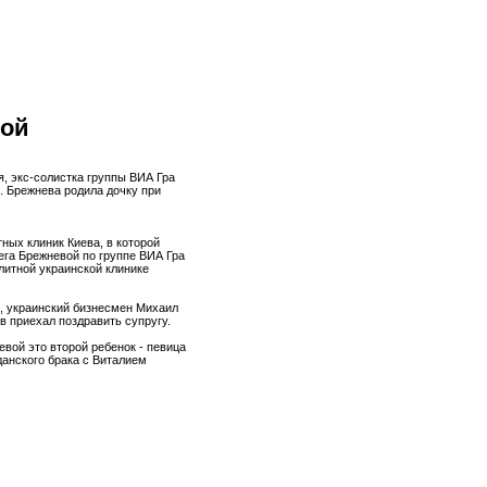
мой
я, экс-солистка группы ВИА Гра
. Брежнева родила дочку при
тных клиник Киева, в которой
ега Брежневой по группе ВИА Гра
литной украинской клинике
ы, украинский бизнесмен Михаил
в приехал поздравить супругу.
евой это второй ребенок - певица
анского брака с Виталием