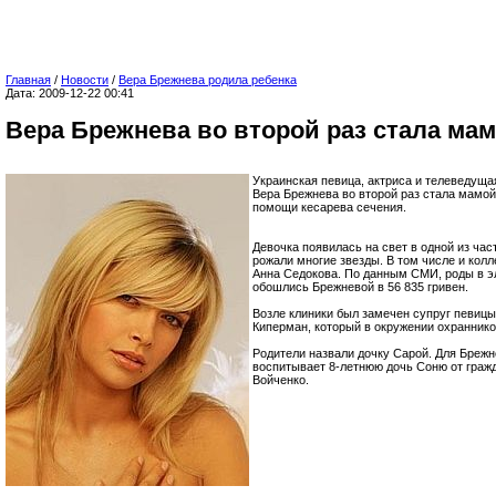
Главная
/
Новости
/
Вера Брежнева родила ребенка
Дата: 2009-12-22 00:41
Вера Брежнева во второй раз стала ма
Украинская певица, актриса и телеведуща
Вера Брежнева во второй раз стала мамой
помощи кесарева сечения.
Девочка появилась на свет в одной из час
рожали многие звезды. В том числе и колл
Анна Седокова. По данным СМИ, роды в э
обошлись Брежневой в 56 835 гривен.
Возле клиники был замечен супруг певиц
Киперман, который в окружении охраннико
Родители назвали дочку Сарой. Для Брежн
воспитывает 8-летнюю дочь Соню от гражд
Войченко.