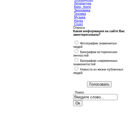
Литература
Кино, театр
Экономика
Техника
Музыка
Наука
Спорт
Опросы
Какая информация на сайте Вас
заинтересовала?
Фотографии знаменитых
людей
Биографии исторических
личностей
Биографии современных
знаменитостей
Новости из жизни публичных
людей
Поиск