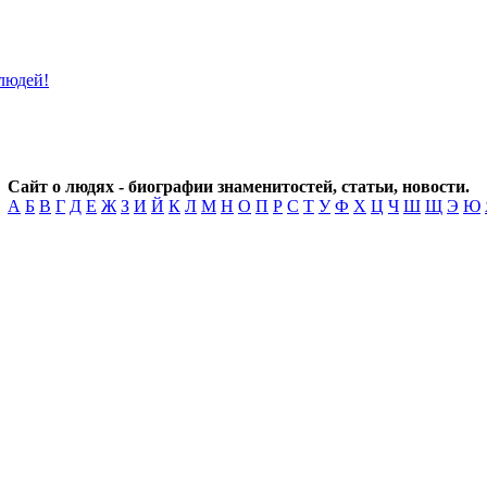
Сайт о людях - биографии знаменитостей, статьи, новости.
А
Б
В
Г
Д
Е
Ж
З
И
Й
К
Л
М
Н
О
П
Р
С
Т
У
Ф
Х
Ц
Ч
Ш
Щ
Э
Ю