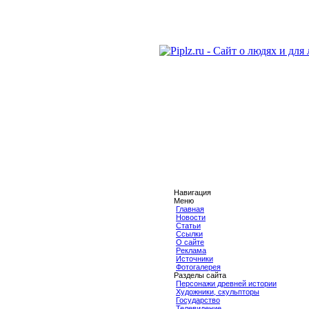
Навигация
Меню
Главная
Новости
Статьи
Ссылки
О сайте
Реклама
Источники
Фотогалерея
Разделы сайта
Персонажи древней истории
Художники, скульпторы
Государство
Телевидение