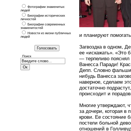
Фотографии знаменитых
людей
Биографии исторических
личностей
Биографии современных
знаменитостей
Новости из жизни публичных
и планируют помогать
людей
Загвоздка в одном, Де
ее «искажать». «Это 
Поиск
— терпеливо пояснял 
Ванесса Паради! Крас
Депп. Словно фальшив
нибудь Ванесса загово
наверное, сделаем это
достаточно подрастут,
происходит и порадов
Многие утверждают, ч
за дочери, которая в
крови. Ее состояние 
постели больной дево
отношений в Голливуд