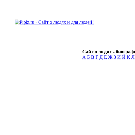
Сайт о людях - биографи
А
Б
В
Г
Д
Е
Ж
З
И
Й
К
Л