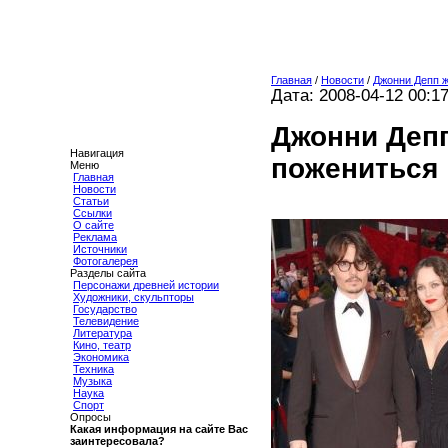
Главная
/
Новости
/
Джонни Депп 
Дата: 2008-04-12 00:1
Джонни Депп
Навигация
пожениться
Меню
Главная
Новости
Статьи
Ссылки
О сайте
Реклама
Источники
Фотогалерея
Разделы сайта
Персонажи древней истории
Художники, скульпторы
Государство
Телевидение
Литература
Кино, театр
Экономика
Техника
Музыка
Наука
Спорт
Опросы
Какая информация на сайте Вас
заинтересовала?