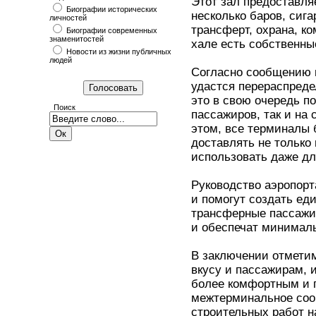
Этот зал предоставля
Биографии исторических
несколько баров, сиг
личностей
трансферт, охрана, к
Биографии современных
знаменитостей
хале есть собственны
Новости из жизни публичных
людей
Согласно сообщению 
удастся перераспреде
это в свою очередь п
Поиск
пассажиров, так и на
этом, все терминалы 
доставлять не только
использовать даже дл
Руководство аэропорт
и помогут создать ед
трансферные пассажир
и обеспечат минималь
В заключении отметим
вкусу и пассажирам, и
более комфортным и 
межтерминальное сооб
строительных работ 