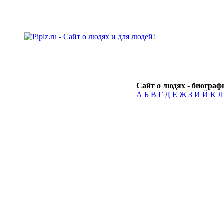
Сайт о людях - биографи
А
Б
В
Г
Д
Е
Ж
З
И
Й
К
Л