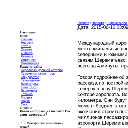
Главная
/
Новости
/
Шереметьево у
Дата: 2015-06-10 23:0
Навигация
Меню
Главная
Международный аэроп
Новости
Статьи
межтерминальные пое
Ссылки
О сайте
северными и южными 
Реклама
связям Шереметьево, 
Источники
Фотогалерея
всего за 4 минуты, пр
Разделы сайта
Персонажи древней истории
Художники, скульпторы
Говоря подробнее об 
Государство
Телевидение
рассказал о постройк
Литература
Кино, театр
северную зону Шереме
Экономика
секторе аэропорта. Вс
Техника
Музыка
километра. Они будут
Наука
Спорт
момент бюджет этого 
Опросы
окончания строительс
Какая информация на сайте Вас
заинтересовала?
миллионов пассажиров
аэропорта Шереметье
Фотографии знаменитых
людей