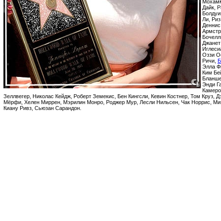
Мохамм
Дайк, Р
Болдуи
Ли, Риз
Деннис
Армстр
Бочелл
Джанет
Иглеси
Оззи О
Ричи,
Б
Элла Ф
Ким Бе
Бланше
Энди Га
Камеро
Зеллвегер, Николас Кейдж, Роберт Земекис, Бен Кингсли, Кевин Костнер, Том Круз, 
Мёрфи, Хелен Миррен, Мэрилин Монро, Роджер Мур, Лесли Нильсен, Чак Норрис, 
Киану Ривз, Сьюзан Сарандон.