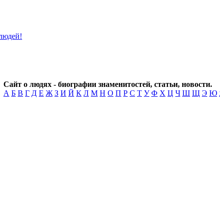
Сайт о людях - биографии знаменитостей, статьи, новости.
А
Б
В
Г
Д
Е
Ж
З
И
Й
К
Л
М
Н
О
П
Р
С
Т
У
Ф
Х
Ц
Ч
Ш
Щ
Э
Ю