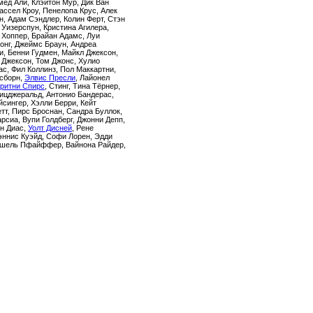
ед Али, Клэйтон Мур, Дик Ван
ассел Кроу, Пенелопа Крус, Алек
н, Адам Сэндлер, Колин Ферт, Стэн
 Уизерспун, Кристина Агилера,
 Хоппер, Брайан Адамс, Луи
онг, Джеймс Браун, Андреа
и, Бенни Гудмен, Майкл Джексон,
 Джексон, Том Джонс, Хулио
ас, Фил Коллинз, Пол Маккартни,
сборн,
Элвис Пресли
, Лайонел
ритни Спирс
, Стинг, Тина Тёрнер,
ицджеральд, Антонио Бандерас,
йсингер, Хэлли Берри, Кейт
тт, Пирс Броснан, Сандра Буллок,
рсиа, Вупи Голдберг, Джонни Депп,
н Диас,
Уолт Дисней
, Рене
Дэннис Куэйд, Софи Лорен, Эдди
Мишель Пфайффер, Вайнона Райдер,