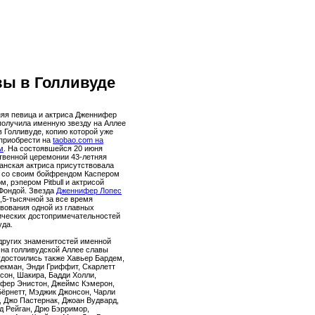
вы в Голливуде
няя певица и актриса Дженнифер
получила именную звезду на Аллее
в Голливуде, копию которой уже
приобрести на
taobao.com на
м
. На состоявшейся 20 июня
твенной церемонии 43-летняя
анская актриса присутствовала
 со своим бойфрендом Каспером
, рэпером Pitbull и актрисой
Фондой. Звезда
Дженнифер Лопес
2,5-тысячной за все время
вования одной из главных
ических достопримечательностей
уда.
других знаменитостей именной
 на голливудской Аллее славы
удостоились также Хавьер Бардем,
екман, Энди Гриффит, Скарлетт
сон, Шакира, Бадди Холли,
фер Энистон, Джеймс Кэмерон,
Бёрнетт, Мэджик Джонсон, Чарли
, Джо Пастернак, Джоан Вудвард,
д Рейган, Дрю Бэрримор,