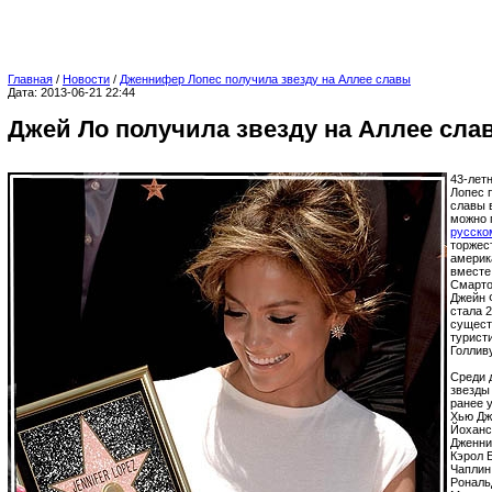
Главная
/
Новости
/
Дженнифер Лопес получила звезду на Аллее славы
Дата: 2013-06-21 22:44
Джей Ло получила звезду на Аллее сла
43-лет
Лопес 
славы 
можно 
русско
торжес
америк
вместе
Смартом
Джейн 
стала 
сущест
турист
Голлив
Среди 
звезды
ранее 
Хью Дж
Йоханс
Дженни
Кэрол 
Чаплин
Рональ