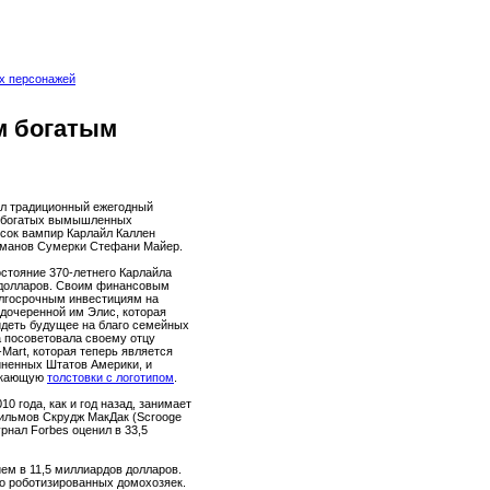
х персонажей
м богатым
л традиционный ежегодный
х богатых вымышленных
исок вампир Карлайл Каллен
и романов Сумерки Стефани Майер.
остояние 370-летнего Карлайла
 долларов. Своим финансовым
лгосрочным инвестициям на
удочеренной им Элис, которая
идеть будущее на благо семейных
а посоветовала своему отцу
-Mart, которая теперь является
ненных Штатов Америки, и
ускающую
толстовки с логотипом
.
10 года, как и год назад, занимает
ильмов Скрудж МакДак (Scrooge
рнал Forbes оценил в 33,5
ием в 11,5 миллиардов долларов.
о роботизированных домохозяек.