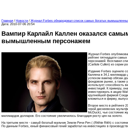
Главная
/
Новости
/
Журнал Forbes обнародовал список самых богатых вымышленны
Дата: 2010-07-06 20:54
Вампир Карлайл Каллен оказался самы
вымышленным персонажем
Журнал Forbes опубликова
рейтинг пятнадцати самы
персонажей. Возглавил сп
(Carlisle Cullen) из сери
Издание Forbes оценило с
Каллена в 34,1 миллиардо
успехом вампир обязан до
фондовом рынке, а также 
использует способность в
инвестиций. К примеру, он
инвестировать в акции Wal
крупнейшей фирмой Соеди
вложиться в фирму, вып
Второе место в рейтинге 20
герой диснеевских мультф
McDuck), чье состояние жу
миллиардов долларов. Его состояние увеличилось благодаря росту цен на золото.
На третьем месте - самый богатый мальчик Земли Ричи Рич ( (Ri¢hie Ri¢h) с состоян
По данным Forbes, юный финансовый гений заработал на инвестициях в производств