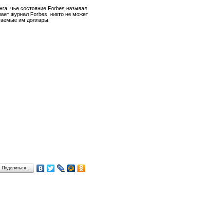
нга, чье состояние Forbes называл
ает журнал Forbes, никто не может
атаемые им доллары.
Поделиться…