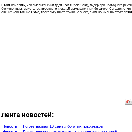
Стоит отметить, что американский дядя Сэм (Uncle Sam), лидер прошлогоднего рейти
бесконечным, вылетел за пределы списка 15 вымышленных богатеев. Сегодня, отмеч
оценить состояние Сэма, поскольку никто точно не знает, сколько именно стоят печ
Лента новостей:
Новости
Forbes назвал 13 самых богатых покойников
Новости
Forbes назвал самых богатых хип-хоп исполнителей