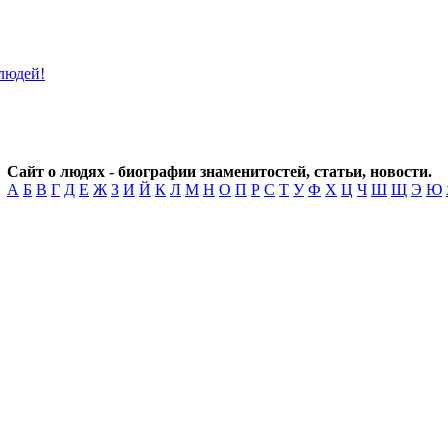
Сайт о людях - биографии знаменитостей, статьи, новости.
А
Б
В
Г
Д
Е
Ж
З
И
Й
К
Л
М
Н
О
П
Р
С
Т
У
Ф
Х
Ц
Ч
Ш
Щ
Э
Ю