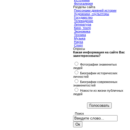
Источники
Фотогалерея
Разделы сайта
Персонажи древней истории
Художники, скульпторы
Государство
Телевидение
Литература
Кино, театр
Экономика
Техника
Музыка
Наука
Спорт
Опросы
Какая информация на сайте Вас
заинтересовала?
Фотографии знаменитых
людей
Биографии исторических
личностей
Биографии современных
знаменитостей
Новости из жизни публичных
людей
Поиск