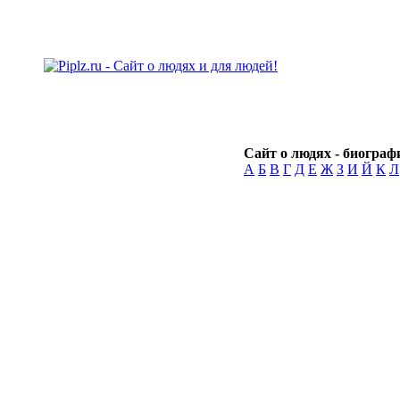
Сайт о людях - биографи
А
Б
В
Г
Д
Е
Ж
З
И
Й
К
Л