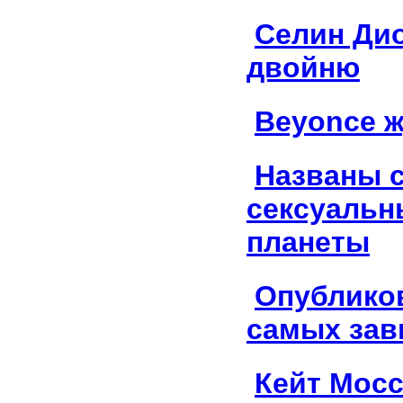
Селин Ди
двойню
Beyonce ж
Названы 
сексуаль
планеты
Опублико
самых зав
Кейт Мосс