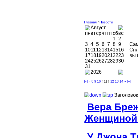
Главная
/
Новости
Август
пн
вт
ср
чт
пт
сб
вс
1
2
3
4
5
6
7
8
9
Сам
10
11
12
13
14
15
16
Спл
17
18
19
20
21
22
23
вы 
24
25
26
27
28
29
30
31
2026
[«]
«
8
9
10
[
11
]
12
13
14
»
[»]
Заголовок
Вера Бреж
Женщиной
У Джона 