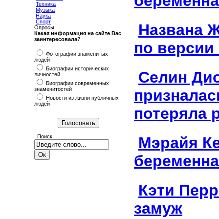
беременна
Техника
Музыка
Наука
Спорт
Названа 
Опросы
Какая информация на сайте Вас
заинтересовала?
по версии 
Фотографии знаменитых
людей
Биографии исторических
Селин Ди
личностей
Биографии современных
знаменитостей
призналась
Новости из жизни публичных
людей
потеряла 
Поиск
Мэрайя К
беременна
Кэти Пер
замуж