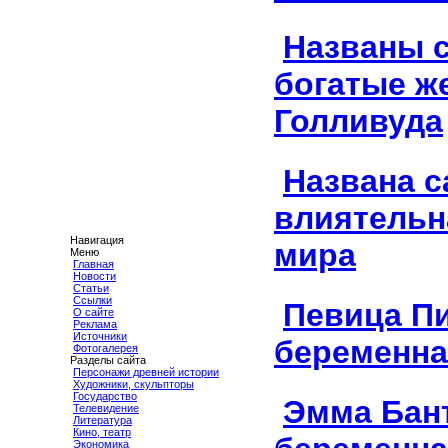
Названы 
богатые 
Голливуда
Названа с
влиятельн
Навигация
мира
Меню
Главная
Новости
Статьи
Ссылки
Певица П
О сайте
Реклама
Источники
беременна
Фотогалерея
Разделы сайта
Персонажи древней истории
Художники, скульпторы
Государство
Эмма Бан
Телевидение
Литература
Кино, театр
Экономика