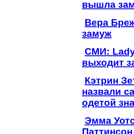
вышла за
Вера Бре
замуж
СМИ: Lad
выходит з
Кэтрин Зе
назвали с
одетой зн
Эмма Уотс
Паттинсон