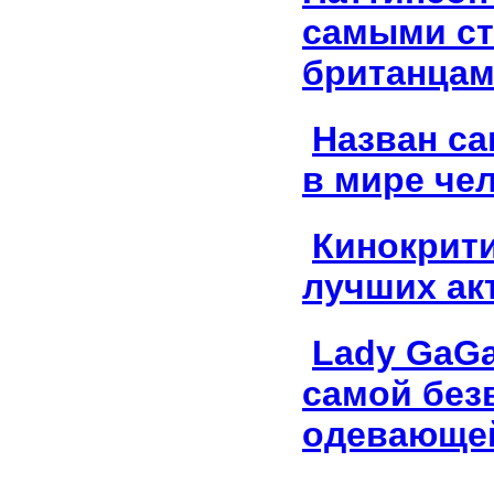
самыми с
британца
Назван с
в мире че
Кинокрити
лучших ак
Lady GaGa
самой без
одевающей