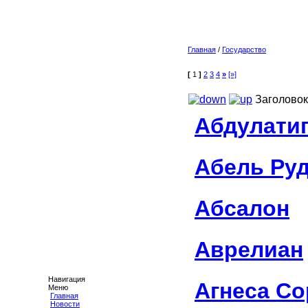
Главная
/
Государство
[
1
]
2
3
4
»
[»]
Заголовок
Абдулати
Абель Ру
Абсалон
Аврелиан
Навигация
Агнеса С
Меню
Главная
Новости