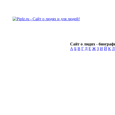
Сайт о людях - биографи
А
Б
В
Г
Д
Е
Ж
З
И
Й
К
Л