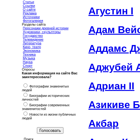
Статьи
Ссылки
Агустин I
О сайте
Реклама
Источники
Фотогалерея
Разделы сайта
Адам Вей
Персонажи древней истории
Художники, скульпторы
Государство
Телевидение
Литература
Аддамс Д
Кино, театр
Экономика
Техника
Музыка
Наука
Аджубей 
Спорт
Опросы
Какая информация на сайте Вас
заинтересовала?
Адриан II
Фотографии знаменитых
людей
Биографии исторических
личностей
Азикиве 
Биографии современных
знаменитостей
Новости из жизни публичных
людей
Акбар
Поиск