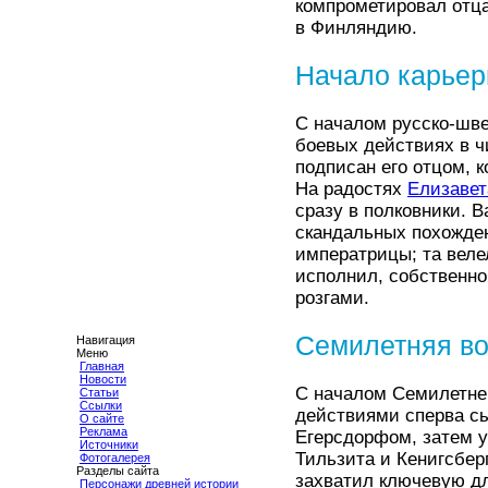
компрометировал отца
в Финляндию.
Начало карье
С началом русско-шве
боевых действиях в 
подписан его отцом, 
На радостях
Елизавет
сразу в полковники. В
скандальных похожде
императрицы; та веле
исполнил, собственно
розгами.
Семилетняя в
Навигация
Меню
Главная
Новости
С началом Семилетне
Статьи
Ссылки
действиями сперва с
О сайте
Реклама
Егерсдорфом, затем у
Источники
Тильзита и Кенигсбер
Фотогалерея
Разделы сайта
захватил ключевую дл
Персонажи древней истории