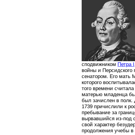
сподвижником
Петра I
войны и Персидского 
сенатором. Его мать 
которого воспитывала
того времени считала
матерью младенца бьл
был зачислен в полк.
1739 причислили к ро
пребывание за границ
вырвавшийся из-под с
свой характер безуде
продолжения учебы в 