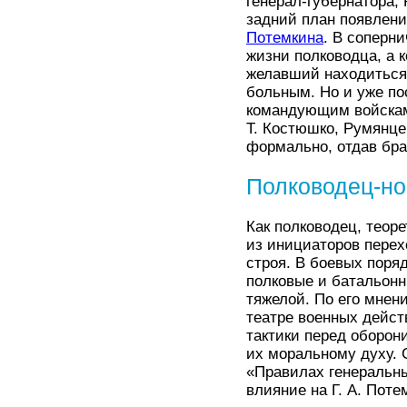
генерал-губернатора, 
задний план появлени
Потемкина
. В соперн
жизни полководца, а к
желавший находиться
больным. Но и уже по
командующим войскам
Т. Костюшко, Румянце
формально, отдав бра
Полководец-но
Как полководец, теор
из инициаторов перехо
строя. В боевых поря
полковые и батальонн
тяжелой. По его мнен
театре военных дейст
тактики перед оборон
их моральному духу. 
«Правилах генеральны
влияние на Г. А. Поте