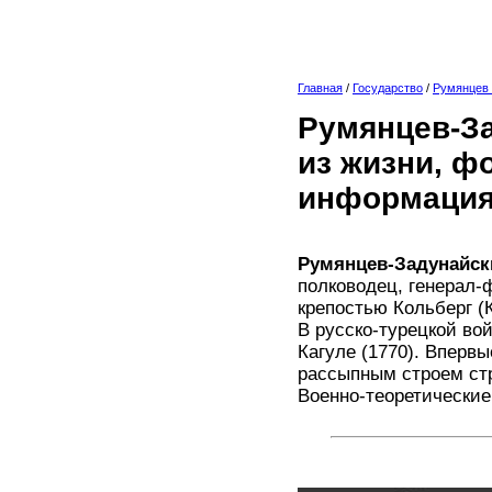
Главная
/
Государство
/
Румянцев
Румянцев-За
из жизни, ф
информация
Румянцев-Задунайск
полководец, генерал-
крепостью Кольберг (
В русско-турецкой во
Кагуле (1770). Вперв
рассыпным строем стр
Военно-теоретические