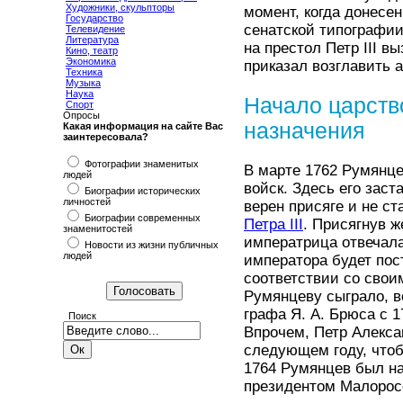
Художники, скульпторы
момент, когда донесе
Государство
сенатской типографи
Телевидение
Литература
на престол Петр III в
Кино, театр
Экономика
приказал возглавить 
Техника
Музыка
Наука
Начало царств
Спорт
Опросы
назначения
Какая информация на сайте Вас
заинтересовала?
Фотографии знаменитых
В марте 1762 Румянце
людей
войск. Здесь его заст
Биографии исторических
личностей
верен присяге и не ст
Биографии современных
Петра III
. Присягнув 
знаменитостей
императрица отвечала
Новости из жизни публичных
людей
императора будет пост
соответствии со свои
Румянцеву сыграло, во
графа Я. А. Брюса с 1
Поиск
Впрочем, Петр Алекса
следующем году, чтоб
1764 Румянцев был на
президентом Малорос