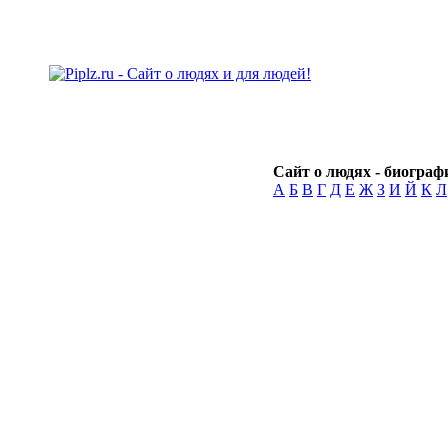
Сайт о людях - биографи
А
Б
В
Г
Д
Е
Ж
З
И
Й
К
Л