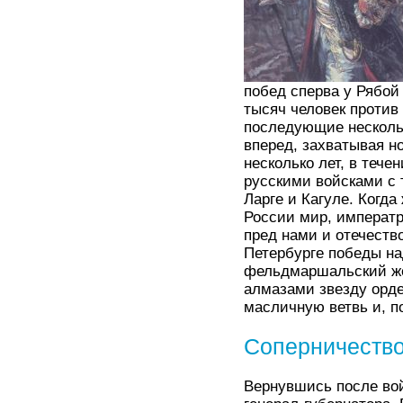
побед сперва у Рябой 
тысяч человек против 
последующие несколь
вперед, захватывая н
несколько лет, в теч
русскими войсками с 
Ларге и Кагуле. Когд
России мир, императр
пред нами и отечеств
Петербурге победы на
фельдмаршальский же
алмазами звезду орде
масличную ветвь и, п
Соперничество
Вернувшись после во