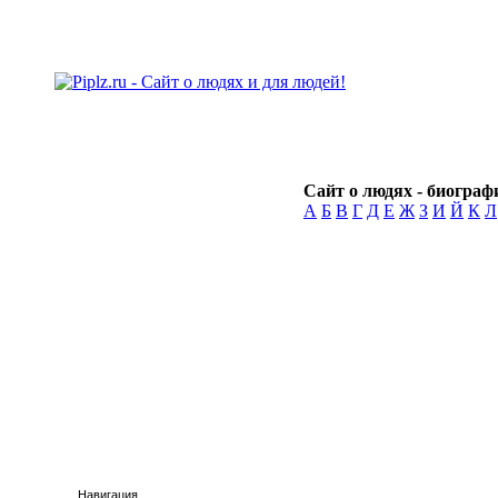
Сайт о людях - биографи
А
Б
В
Г
Д
Е
Ж
З
И
Й
К
Л
Навигация