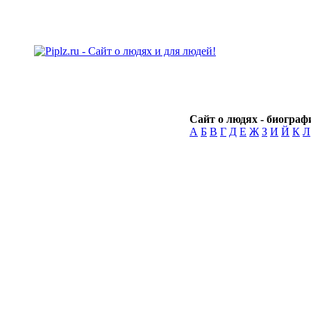
Сайт о людях - биографи
А
Б
В
Г
Д
Е
Ж
З
И
Й
К
Л