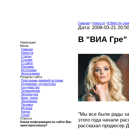
Главная
/
Новости
/
В ВИА Гру при
Дата: 2008-03-21 20:5
В "ВИА Гре"
Навигация
Меню
Главная
Новости
Статьи
Ссылки
О сайте
Реклама
Источники
Фотогалерея
Разделы сайта
Персонажи древней истории
Художники, скульпторы
Государство
Телевидение
Литература
Кино, театр
Экономика
Техника
Музыка
Наука
"Мы все были рады за
Спорт
Опросы
этого года начали рас
Какая информация на сайте Вас
рассказал продюсер Д
заинтересовала?