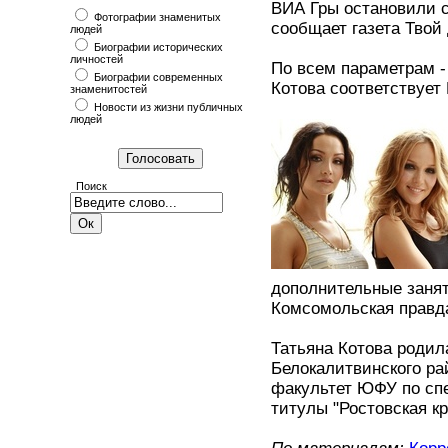
ВИА Гры остановили с
Фотографии знаменитых
сообщает газета Твой 
людей
Биографии исторических
личностей
По всем параметрам - 
Биографии современных
Котова соответствует
знаменитостей
Новости из жизни публичных
людей
Поиск
дополнительные занят
Комсомольская правд
Татьяна Котова родил
Белокалитвинского ра
факультет ЮФУ по спе
титулы "Ростовская кр