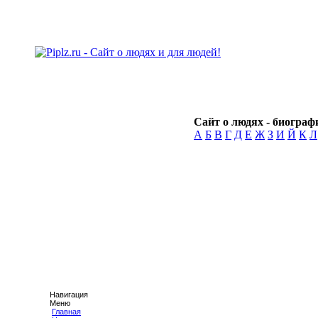
Сайт о людях - биографи
А
Б
В
Г
Д
Е
Ж
З
И
Й
К
Л
Навигация
Меню
Главная