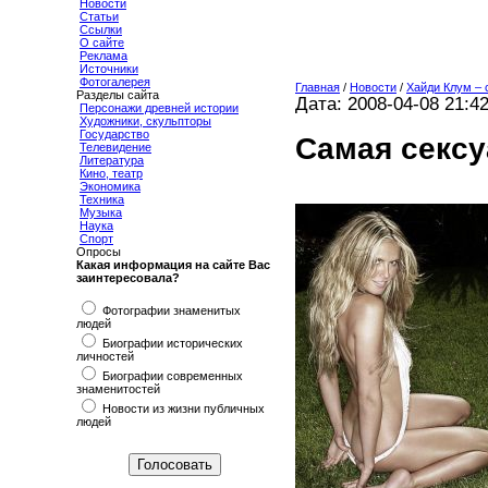
Новости
Статьи
Ссылки
О сайте
Реклама
Источники
Фотогалерея
Главная
/
Новости
/
Хайди Клум –
Разделы сайта
Дата: 2008-04-08 21:4
Персонажи древней истории
Художники, скульпторы
Государство
Самая секс
Телевидение
Литература
Кино, театр
Экономика
Техника
Музыка
Наука
Спорт
Опросы
Какая информация на сайте Вас
заинтересовала?
Фотографии знаменитых
людей
Биографии исторических
личностей
Биографии современных
знаменитостей
Новости из жизни публичных
людей