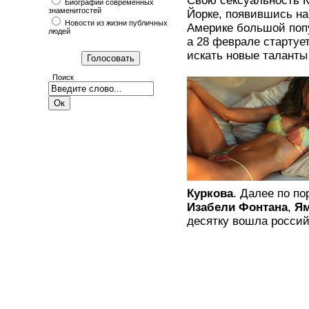
Свою сексуальность 
Биографии современных
знаменитостей
Йорке, появившись на
Новости из жизни публичных
Америке большой попу
людей
а 28 феврале стартуе
искать новые таланты
Поиск
Куркова
. Далее по п
Изабели Фонтана
,
Ям
десятку вошла росси