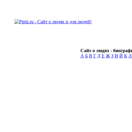
Сайт о людях - биографи
А
Б
В
Г
Д
Е
Ж
З
И
Й
К
Л