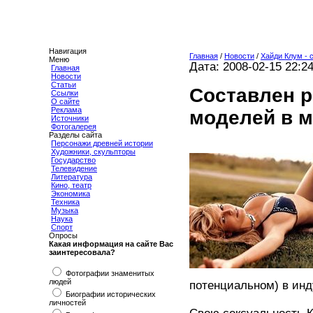
Навигация
Главная
/
Новости
/
Хайди Клум - 
Меню
Дата: 2008-02-15 22:2
Главная
Новости
Статьи
Составлен 
Ссылки
О сайте
Реклама
моделей в 
Источники
Фотогалерея
Разделы сайта
Персонажи древней истории
Художники, скульпторы
Государство
Телевидение
Литература
Кино, театр
Экономика
Техника
Музыка
Наука
Спорт
Опросы
Какая информация на сайте Вас
заинтересовала?
Фотографии знаменитых
людей
потенциальном) в ин
Биографии исторических
личностей