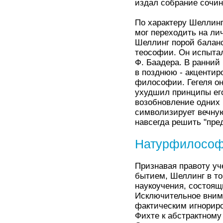
издал собрание сочине
По характеру Шеллин
мог переходить на ли
Шеллинг порой балан
теософии. Он испытал
Ф. Баадера. В ранний
в позднюю - акцентир
философии. Гегеля он
ухудшил принципы ег
возобновление одних 
символизирует вечну
навсегда решить "пре
Натурфилосо
Признавая правоту уч
бытием, Шеллинг в то
наукоучения, состоящ
Исключительное вним
фактическим игнорир
Фихте к абстрактному