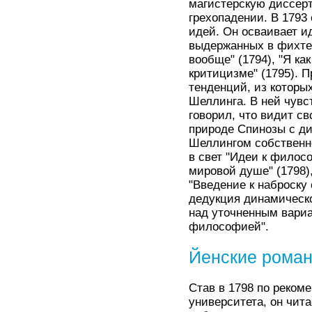
магистерскую диссер
грехопадении. В 1793 
идей. Он осваивает и
выдержанных в фихте
вообще" (1794), "Я к
критицизме" (1795). 
тенденций, из котор
Шеллинга. В ней чувс
говорил, что видит св
природе Спинозы с д
Шеллингом собственно
в свет "Идеи к филос
мировой душе" (1798)
"Введение к наброску
дедукция динамическо
над уточненным вариа
философией".
Йенские роман
Став в 1798 по реко
университета, он чит