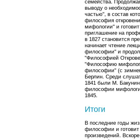
семейства. Продолжая
выводу о необходимо
частью", в состав к
философия откровения
мифологии" и готовит
приглашение на профе
в 1827 становится пр
начинает чтение лекц
философии" и продол
"Философией Откровен
"Философию мифологи
философии" (с зимнег
Берлин. Среди слушат
1841 были М. Бакунин,
философии мифологи
1845.
Итоги
В последние годы жиз
философии и готовит
произведений. Вскоре