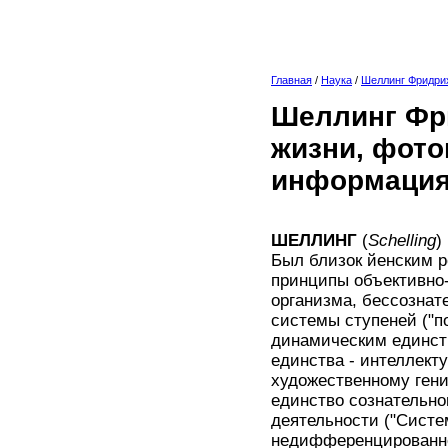
Главная
/
Наука
/
Шеллинг Фридри
Шеллинг Фри
жизни, фото
информация
ШЕЛЛИНГ
(
Schelling
)
Был близок йенским р
принципы объективно-
организма, бессознат
системы ступеней ("п
динамическим единст
единства - интеллек
художественному гени
единство сознательно
деятельности ("Систе
недифференцированное