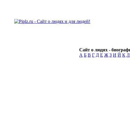
Сайт о людях - биографи
А
Б
В
Г
Д
Е
Ж
З
И
Й
К
Л