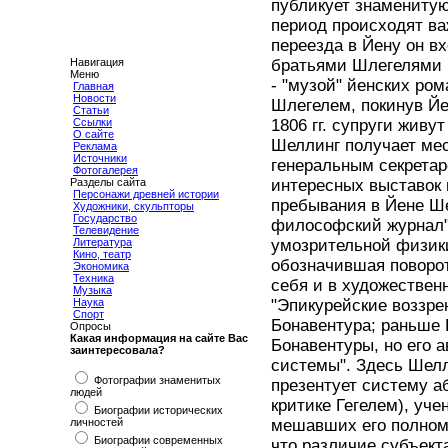
публикует знаменитую
период происходят в
переезда в Йену он в
Навигация
братьями Шлегелями 
Меню
- "музой" йенских ром
Главная
Новости
Шлегелем, покинув Йе
Статьи
Ссылки
1806 гг. супруги живу
О сайте
Шеллинг получает мес
Реклама
Источники
генеральным секретар
Фотогалерея
Разделы сайта
интересных выставок 
Персонажи древней истории
пребывания в Йене Ше
Художники, скульпторы
Государство
философский журнал"
Телевидение
Литература
умозрительной физики
Кино, театр
обозначившая поворот
Экономика
Техника
себя и в художествен
Музыка
Наука
"Эпикурейские воззре
Спорт
Бонавентура; раньше
Опросы
Какая информация на сайте Вас
Бонавентуры, но его 
заинтересовала?
системы". Здесь Шелл
Фотографии знаменитых
презентует систему а
людей
критике Гегелем), уч
Биографии исторических
личностей
мешавших его полному
Биографии современных
что различие субъект