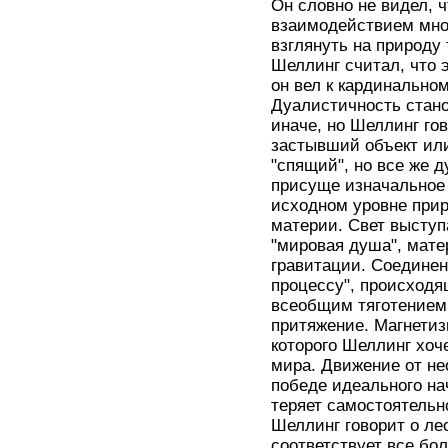
Он словно не видел, 
взаимодействием мно
взглянуть на природу 
Шеллинг считал, что 
он вел к кардинально
Дуалистичность стано
иначе, но Шеллинг го
застывший объект или
"спящий", но все же д
присуще изначальное
исходном уровне прир
материи. Свет выступ
"мировая душа", мате
гравитации. Соединен
процессу", происходя
всеобщим тяготением 
притяжение. Магнетиз
которого Шеллинг хоч
мира. Движение от не
победе идеального на
теряет самостоятельн
Шеллинг говорит о ле
соответствует все б