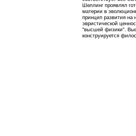
Шеллинг проявлял го
материи в эволюционн
принцип развития на 
эвристической ценнос
"высшей физики". Выс
конструируется филосо