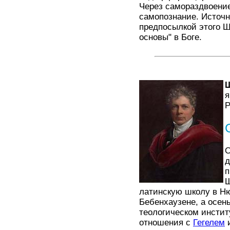
Через самораздвоение
самопознание. Источн
предпосылкой этого Ш
основы" в Боге.
я
Р
О
д
п
Ш
латинскую школу в Ню
Бебенхаузене, а осен
теологическом инстит
отношения с
Гегелем
и