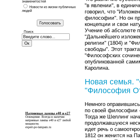
знаменитостей
"в явлении", в единич
Новости из жизни публичных
людей
говорил, что "Изложе
философии". Но он пр
концепции и свои нат
Учение об абсолюте по
Поиск
"Дальнейшего изложе
религии" (1804) и "Ф
свободы". Этот тракта
"Философских сочинен
опубликованной сами
Каролина.
Новая семья. 
"Философия О
Немного оправившись 
по своей философии -
Натриевые лампы е40 и е27
Тогда же Шеллинг нач
Освещение. Всегда в наличии
натриевые лампы е40 и е27
любой
продолжавшуюся неско
мощности.
expert-po-lampam.ru
идет речь о самооткро
1812 он женится на П