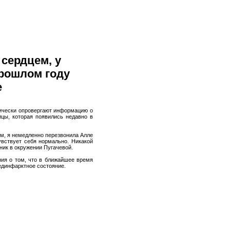
 сердцем, у
прошлом году
е
ически опровергают информацию о
цы, которая появились недавно в
ом, я немедленно перезвонила Алле
увствует себя нормально. Никакой
чник в окружении Пугачевой.
ия о том, что в ближайшее время
единфарктное состояние.