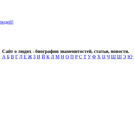
Сайт о людях - биографии знаменитостей, статьи, новости.
А
Б
В
Г
Д
Е
Ж
З
И
Й
К
Л
М
Н
О
П
Р
С
Т
У
Ф
Х
Ц
Ч
Ш
Щ
Э
Ю