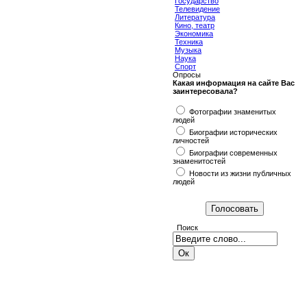
Государство
Телевидение
Литература
Кино, театр
Экономика
Техника
Музыка
Наука
Спорт
Опросы
Какая информация на сайте Вас
заинтересовала?
Фотографии знаменитых
людей
Биографии исторических
личностей
Биографии современных
знаменитостей
Новости из жизни публичных
людей
Поиск