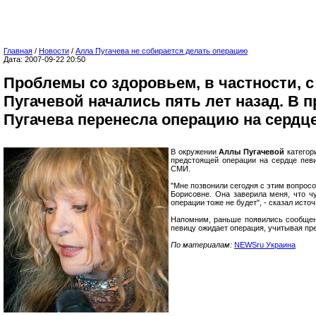
Главная
/
Новости
/
Алла Пугачева не собирается делать операцию
Дата: 2007-09-22 20:50
Проблемы со здоровьем, в частности, с
Пугачевой начались пять лет назад. В 
Пугачева перенесла операцию на сердц
В окружении
Аллы Пугачевой
категор
предстоящей операции на сердце певи
СМИ.
"Мне позвонили сегодня с этим вопрос
Борисовне. Она заверила меня, что ч
операции тоже не будет", - сказал исто
Напомним, раньше появились сообщен
певицу ожидает операция, учитывая пр
По материалам:
NEWSru Украина