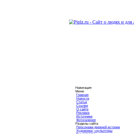
Навигация
Меню
Главная
Новости
Статьи
Ссылки
О сайте
Реклама
Источники
Фотогалерея
Разделы сайта
Персонажи древней истории
Художники, скульпторы