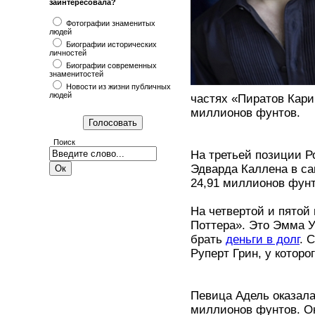
заинтересовала?
Фотографии знаменитых
людей
Биографии исторических
личностей
Биографии современных
знаменитостей
Новости из жизни публичных
людей
частях «Пиратов Кари
миллионов фунтов.
Поиск
На третьей позиции Р
Эдварда Каллена в са
24,91 миллионов фунт
На четвертой и пятой
Поттера». Это Эмма У
брать
деньги в долг
. 
Руперт Грин, у которо
Певица Адель оказалас
миллионов фунтов. Он