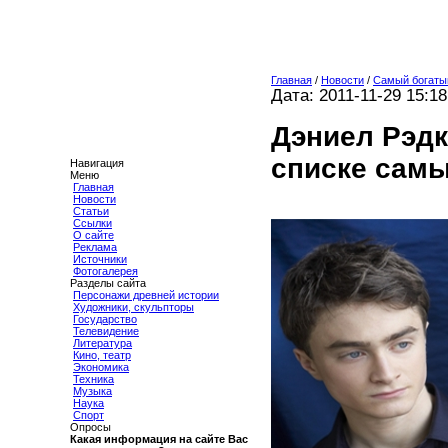
Главная
/
Новости
/
Самый богаты
Дата: 2011-11-29 15:18
Дэниел Рэд
списке самы
Навигация
Меню
Главная
Новости
Статьи
Ссылки
О сайте
Реклама
Источники
Фотогалерея
Разделы сайта
Персонажи древней истории
Художники, скульпторы
Государство
Телевидение
Литература
Кино, театр
Экономика
Техника
Музыка
Наука
Спорт
Опросы
Какая информация на сайте Вас