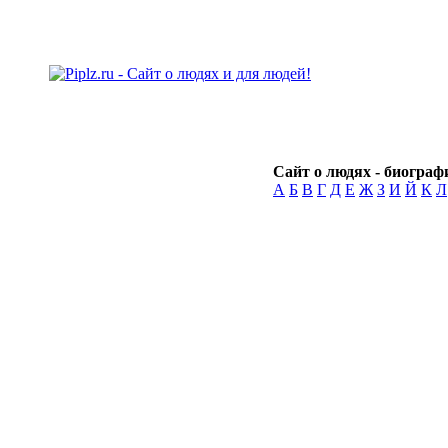
Сайт о людях - биографи
А
Б
В
Г
Д
Е
Ж
З
И
Й
К
Л