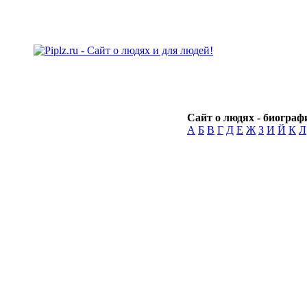
Сайт о людях - биографи
А
Б
В
Г
Д
Е
Ж
З
И
Й
К
Л