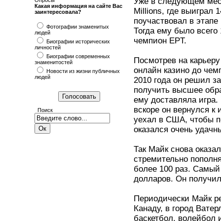
Уже в следующем меся
Опросы
Какая информация на сайте Вас
Millions, где выиграл
заинтересовала?
поучаствовал в этапе
Фотографии знаменитых
Тогда ему было всего
людей
чемпион EPT.
Биографии исторических
личностей
Биографии современных
Посмотрев на карьеру 
знаменитостей
онлайн казино до чем
Новости из жизни публичных
людей
2010 года он решил з
получить высшее обра
ему доставляла игра. 
вскоре он вернулся к 
Поиск
уехал в США, чтобы п
оказался очень удачны
Так Майк снова оказа
стремительно пополня
более 100 раз. Самый
долларов. Он получил е
Периодически Майк ре
Канаду, в город Ватер
баскетбол, волейбол и