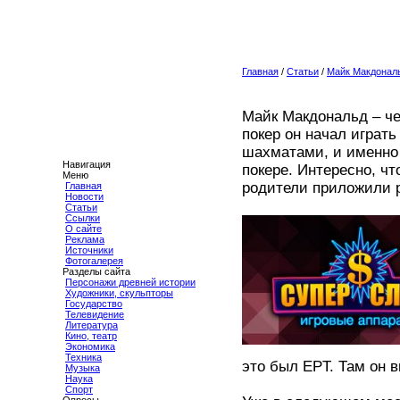
Главная
/
Статьи
/
Майк Макдональ
Майк Макдональд – че
покер он начал играть
шахматами, и именно 
Навигация
покере. Интересно, чт
Меню
родители приложили р
Главная
Новости
Статьи
Ссылки
О сайте
Реклама
Источники
Фотогалерея
Разделы сайта
Персонажи древней истории
Художники, скульпторы
Государство
Телевидение
Литература
Кино, театр
Экономика
Техника
это был EPT. Там он в
Музыка
Наука
Спорт