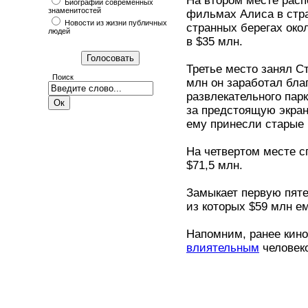
На втором месте расп
Биографии современных
знаменитостей
фильмах Алиса в стра
Новости из жизни публичных
странных берегах око
людей
в $35 млн.
Третье место занял С
Поиск
млн он заработал бла
развлекательного парк
за предстоящую экран
ему принесли старые 
На четвертом месте 
$71,5 млн.
Замыкает первую пяте
из которых $59 млн е
Напомним, ранее кин
влиятельным
человек