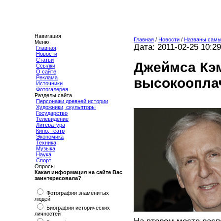
Навигация
Главная
/
Новости
/
Названы самы
Меню
Дата: 2011-02-25 10:29
Главная
Новости
Статьи
Джеймса Кэ
Ссылки
О сайте
Реклама
высокоопла
Источники
Фотогалерея
Разделы сайта
Персонажи древней истории
Художники, скульпторы
Государство
Телевидение
Литература
Кино, театр
Экономика
Техника
Музыка
Наука
Спорт
Опросы
Какая информация на сайте Вас
заинтересовала?
Фотографии знаменитых
людей
Биографии исторических
личностей