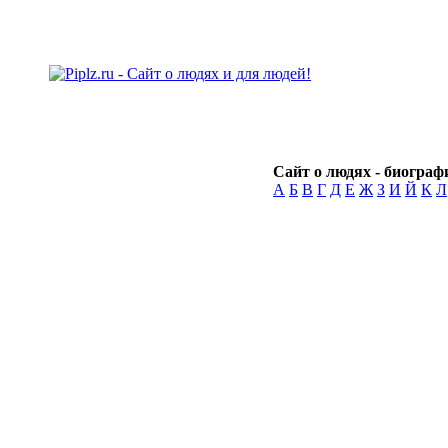
Сайт о людях - биографи
А
Б
В
Г
Д
Е
Ж
З
И
Й
К
Л