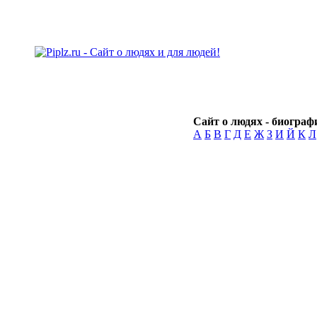
Сайт о людях - биографи
А
Б
В
Г
Д
Е
Ж
З
И
Й
К
Л