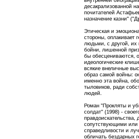
внутренней биографии
десакрализованной на
почитателей Астафьев
назначение казни" ("Д
Этическая и эмоциона
стороны, оплакивает 
людьми, с другой, их
бойни, лишенной приз
бы обесцениваются, 
идеологические клише
всякие внеличные выс
образ самой войны: он
именно эта война, об
тыловиков, ради соб
людей.
Роман "Прокляты и уб
солдат" (1998) - свое
правдоискательства, д
сопутствующими или 
справедливости и луч
обличать бездарных г