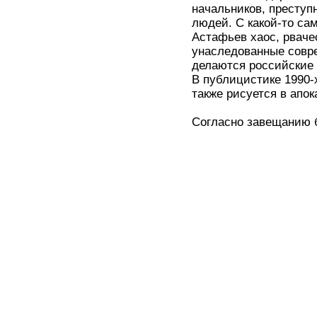
начальников, преступ
людей. С какой-то са
Астафьев xaoc, рвачес
унаследованные совре
делаются российские лю
В публицистике 1990-
также рисуется в апо
Согласно завещанию б