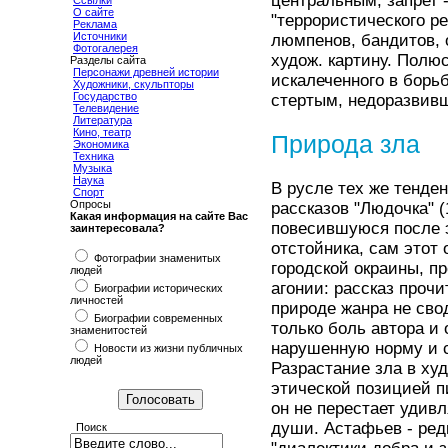
центральным, запрет 
Ссылки
О сайте
"террористического р
Реклама
Источники
люмпенов, бандитов,
Фотогалерея
худож. картину. Полю
Разделы сайта
Персонажи древней истории
искалеченного в борь
Художники, скульпторы
Государство
стертым, недоразвив
Телевидение
Литература
Кино, театр
Природа зла
Экономика
Техника
Музыка
Наука
В русле тех же тенде
Спорт
Опросы
рассказов "Людочка" (
Какая информация на сайте Вас
повесившуюся после э
заинтересовала?
отстойника, сам этот
Фотографии знаменитых
городской окраины, п
людей
агонии: рассказ проч
Биографии исторических
личностей
природе жанра не сво
Биографии современных
только боль автора и
знаменитостей
нарушенную норму и с
Новости из жизни публичных
людей
Разрастание зла в ху
этической позицией п
он не перестает удив
души. Астафьев - ред
Поиск