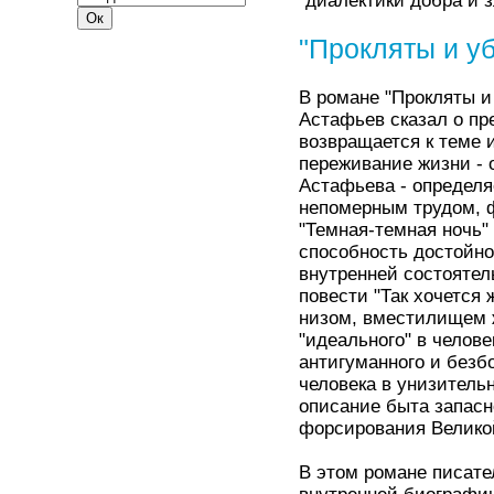
"диалектики добра и 
"Прокляты и у
В романе "Прокляты и 
Астафьев сказал о пр
возвращается к теме 
переживание жизни - 
Астафьева - определя
непомерным трудом, ф
"Темная-темная ночь" 
способность достойно
внутренней состоятель
повести "Так хочется 
низом, вместилищем 
"идеального" в челов
антигуманного и безб
человека в унизитель
описание быта запасно
форсирования Великой 
В этом романе писате