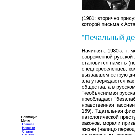
(1981; вторично прис
которой письма к Аста
"Печальный де
Начиная с 1980-х гг.
современной русской 
становится память (п
спецпереселенцев, ко
вызвавшем острую дис
зла утверждаются как
общества, а в русско
"необъяснимая русска
преобладают "безалаб
нравственная пассивнос
169). Тщательная фи
патологической прест
Навигация
Меню
законов, морали приз
Главная
Новости
жизни (налицо переоц
Статьи