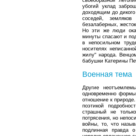
своеобразной летопи
убогий уклад заброш
доходящим до дикого 
соседей, земляков
безалаберных, жесток
Но эти же люди ока
минуты спасают и по
в непосильном труд
носителях неписанно
жилу" народа. Венцо
бабушки Катерины Пе
Военная тема
Другие неотъемлем
одновременно формы 
отношение к природе.
поэтикой подробнос
страшный не только
потрясения, но непос
войны, то, что назы
подлинная правда о