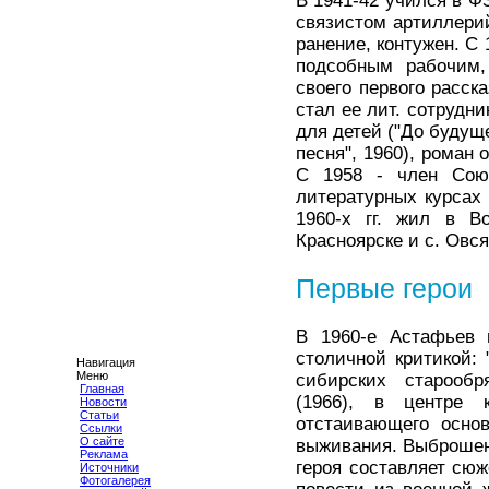
В 1941-42 учился в Ф
связистом артиллерий
ранение, контужен. С 
подсобным рабочим,
своего первого расск
стал ее лит. сотрудни
для детей ("До будуще
песня", 1960), роман 
С 1958 - член Сою
литературных курсах 
1960-х гг. жил в В
Красноярске и с. Овся
Первые герои
В 1960-е Астафьев 
столичной критикой: 
Навигация
Меню
сибирских старообря
Главная
(1966), в центре 
Новости
Статьи
отстаивающего осно
Ссылки
О сайте
выживания. Выброшенн
Реклама
героя составляет сю
Источники
Фотогалерея