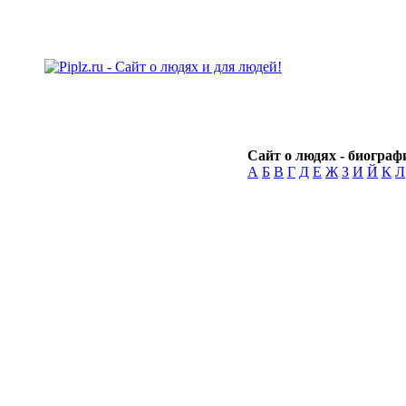
Сайт о людях - биографи
А
Б
В
Г
Д
Е
Ж
З
И
Й
К
Л