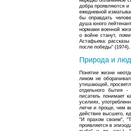
нередко оплаченное с
добра проявляются и 
ежедневной изматываю
бы оправдать челове
душа юного лейтенант
нормами военной жизн
о войне станут, пом
Астафьева: рассказы 
после победы" (1974),
Природа и лю
Понятие жизни неотд
ликом не оборачивал
утишающей, просветл
отдельного бытия -
писатель понимает к
усилиях, употребленн
легче и проще, чем в
действие высшего, ед
"И прахом своим", "Т
проявляется в эпизод