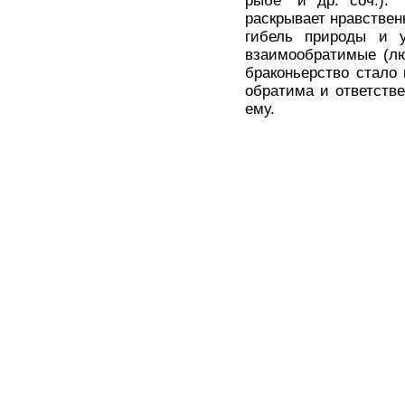
рыбе" и др. соч.). 
раскрывает нравствен
гибель природы и у
взаимообратимые (лю
браконьерство стало 
обратима и ответстве
ему.