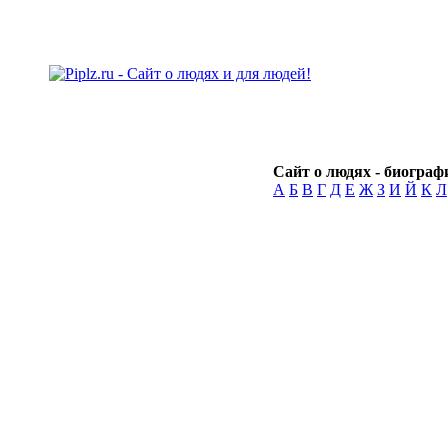
Сайт о людях - биографи
А
Б
В
Г
Д
Е
Ж
З
И
Й
К
Л