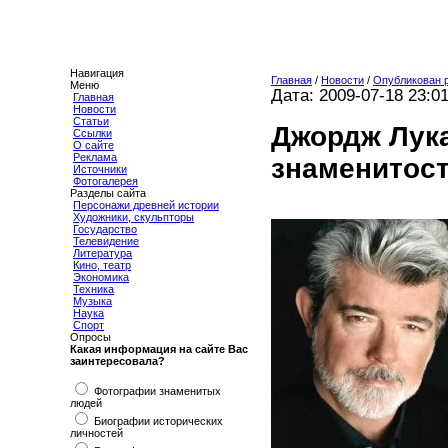
Навигация
Главная
/
Новости
/
Опубликован р
Меню
Дата: 2009-07-18 23:0
Главная
Новости
Статьи
Джордж Лука
Ссылки
О сайте
Реклама
знаменитост
Источники
Фотогалерея
Разделы сайта
Персонажи древней истории
Художники, скульпторы
Государство
Телевидение
Литература
Кино, театр
Экономика
Техника
Музыка
Наука
Спорт
Опросы
Какая информация на сайте Вас
заинтересовала?
Фотографии знаменитых
людей
Биографии исторических
личностей