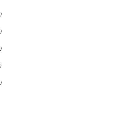
)
)
)
)
)