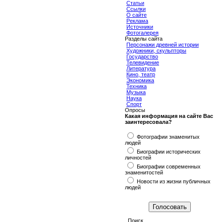
Статьи
Ссылки
О сайте
Реклама
Источники
Фотогалерея
Разделы сайта
Персонажи древней истории
Художники, скульпторы
Государство
Телевидение
Литература
Кино, театр
Экономика
Техника
Музыка
Наука
Спорт
Опросы
Какая информация на сайте Вас
заинтересовала?
Фотографии знаменитых
людей
Биографии исторических
личностей
Биографии современных
знаменитостей
Новости из жизни публичных
людей
Поиск