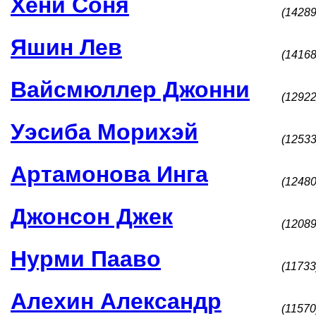
Хени Соня
(14289
Яшин Лев
(14168
Вайсмюллер Джонни
(12922
Уэсиба Морихэй
(12533
Артамонова Инга
(12480
Джонсон Джек
(12089
Нурми Пааво
(11733
Алехин Александр
(11570