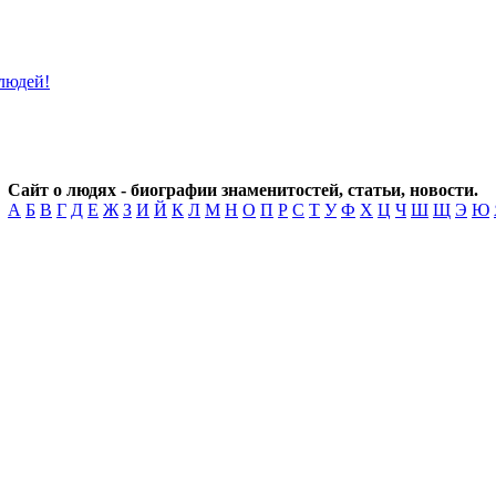
Сайт о людях - биографии знаменитостей, статьи, новости.
А
Б
В
Г
Д
Е
Ж
З
И
Й
К
Л
М
Н
О
П
Р
С
Т
У
Ф
Х
Ц
Ч
Ш
Щ
Э
Ю