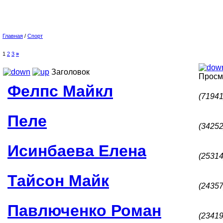
Главная
/
Спорт
1
2
3
»
Заголовок
Просм
Фелпс Майкл
(71941
Пеле
(34252
Исинбаева Елена
(25314
Тайсон Майк
(24357
Павлюченко Роман
(23419