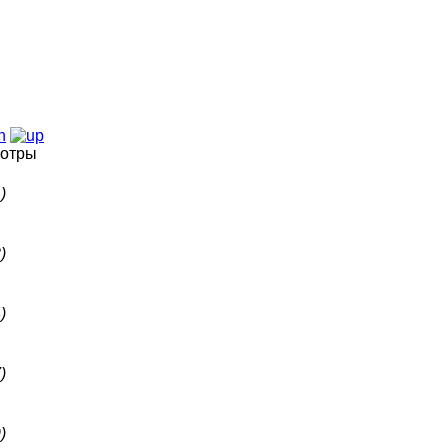
отры
)
)
)
)
)