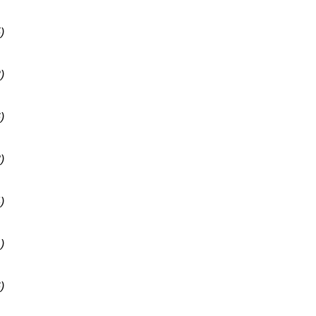
)
)
)
)
)
)
)