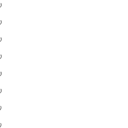
)
)
)
)
)
)
)
)