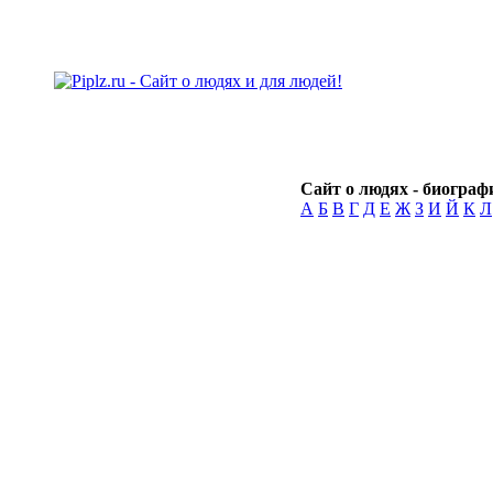
Сайт о людях - биографи
А
Б
В
Г
Д
Е
Ж
З
И
Й
К
Л