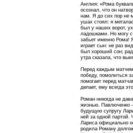
Англия: «Рома букваль
осознал, что он натво
нам. Я до сих пор не 
ушах стоял: я металас
был у наших ворот, у
ладошками. Но могу с 
забьет именно Рома! 
играет сын: не раз ви
был хороший сон; рад
утра сказала, что выи
Перед каждым матчем 
победу, помолиться за
помогает перед матчам
делает, ему всегда эт
Роман никогда не дав
жизнью. Павлюченко 
будущую супругу Лари
ней за одной партой.
Лариса официально о
родила Роману долгож