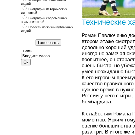
Фотографии знаменитых
людей
Биографии исторических
личностей
Биографии современных
Технические х
знаменитостей
Новости из жизни публичных
людей
Роман Павлюченко дос
втором этаже смотритс
довольно хороший уда
Поиск
иногда не замечая ок
поопытнее, он старает
очень быстр, но убежа
умея неожиданно быст
К его игровым преиму
качество правильного 
нужное время в нужно
России у него с игры,
бомбардира.
К слабостям Романа 
моментов. Ярким тому
оценке большинства э
раза три. В итоге же 