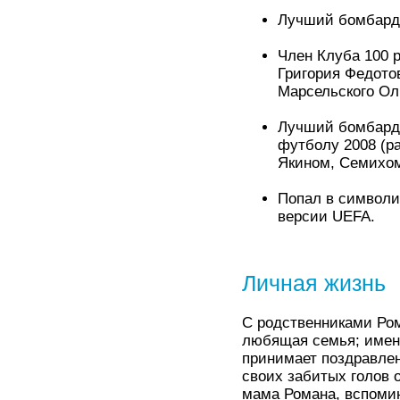
Лучший бомбарди
Член Клуба 100 
Григория Федото
Марсельского Ол
Лучший бомбарди
футболу 2008 (р
Якином, Семихо
Попал в символи
версии UEFA.
Личная жизнь
С родственниками Ром
любящая семья; именн
принимает поздравлен
своих забитых голов 
мама Романа, вспоми