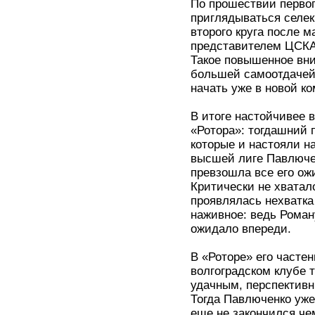
По прошествии первог
приглядываться селек
второго круга после м
представителем ЦСКА
Такое повышенное вни
большей самоотдачей,
начать уже в новой к
В итоге настойчивее 
«Ротора»: тогдашний 
которые и настояли н
высшей лиге Павлюче
превзошла все его ожи
Критически не хватал
проявлялась нехватка
наживное: ведь Роману
ожидало впереди.
В «Роторе» его частен
волгоградском клубе 
удачным, перспектив
Тогда Павлюченко уже
еще не закончился че