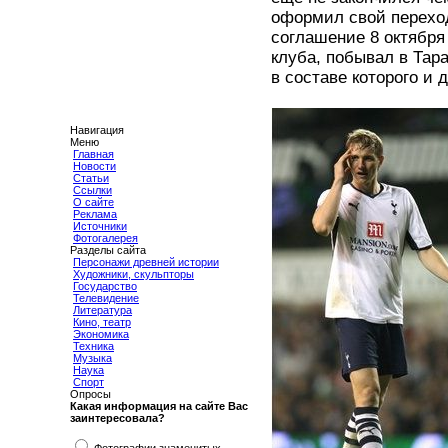
оформил свой переход
соглашение 8 октября
клуба, побывал в Тара
в составе которого и 
Навигация
Меню
Главная
Новости
Статьи
Ссылки
О сайте
Реклама
Источники
Фотогалерея
Разделы сайта
Персонажи древней истории
Художники, скульпторы
Государство
Телевидение
Литература
Кино, театр
Экономика
Техника
Музыка
Наука
Спорт
Опросы
Какая информация на сайте Вас
заинтересовала?