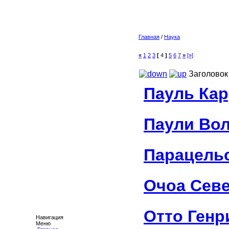
Главная
/
Наука
«
1
2
3
[
4
]
5
6
7
»
[»]
Заголовок
Пауль Ка
Паули Во
Парацель
Очоа Сев
Отто Генр
Навигация
Меню