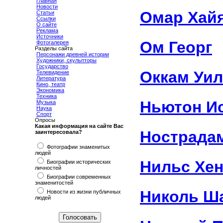
Главная
Новости
Омар Хай
Статьи
Ссылки
О сайте
Реклама
Источники
Ом Георг
Фотогалерея
Разделы сайта
Персонажи древней истории
Художники, скульпторы
Государство
Оккам Уи
Телевидение
Литература
Кино, театр
Экономика
Техника
Ньютон И
Музыка
Наука
Спорт
Опросы
Какая информация на сайте Вас
Нострада
заинтересовала?
Фотографии знаменитых
людей
Нильс Хен
Биографии исторических
личностей
Биографии современных
знаменитостей
Николь Ш
Новости из жизни публичных
людей