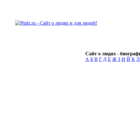
Сайт о людях - биографи
А
Б
В
Г
Д
Е
Ж
З
И
Й
К
Л