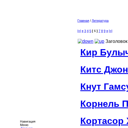
Главная
/
Литература
[«]
«
3
4
5
[
6
]
7
8
9
»
[»]
Заголовок
Кир Булы
Китс Джон
Кнут Гамс
Корнель 
Кортасор
Навигация
Меню