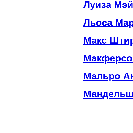
Луиза Мэй
Льоса Ма
Макс Шти
Макферсо
Мальро А
Мандельш