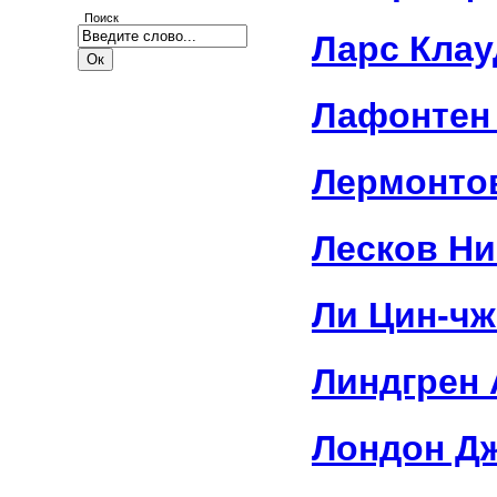
Поиск
Ларс Клау
Лафонтен
Лермонто
Лесков Ни
Ли Цин-чж
Линдгрен 
Лондон Д