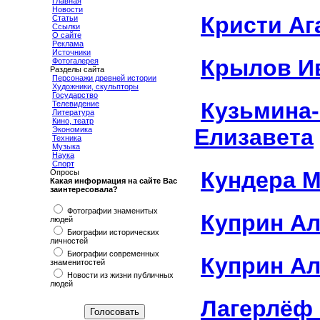
Главная
Новости
Кристи Аг
Статьи
Ссылки
О сайте
Реклама
Источники
Крылов И
Фотогалерея
Разделы сайта
Персонажи древней истории
Художники, скульпторы
Государство
Кузьмина
Телевидение
Литература
Кино, театр
Елизавета
Экономика
Техника
Музыка
Наука
Спорт
Кундера 
Опросы
Какая информация на сайте Вас
заинтересовала?
Фотографии знаменитых
Куприн А
людей
Биографии исторических
личностей
Биографии современных
Куприн А
знаменитостей
Новости из жизни публичных
людей
Лагерлёф