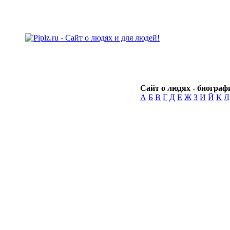
Сайт о людях - биографи
А
Б
В
Г
Д
Е
Ж
З
И
Й
К
Л